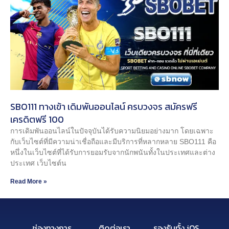
SBO111 ทางเข้า เดิมพันออนไลน์ ครบวงจร สมัครฟรี
เครดิตฟรี 100
การเดิมพันออนไลน์ในปัจจุบันได้รับความนิยมอย่างมาก โดยเฉพาะ
กับเว็บไซต์ที่มีความน่าเชื่อถือและมีบริการที่หลากหลาย SBO111 คือ
หนึ่งในเว็บไซต์ที่ได้รับการยอมรับจากนักพนันทั้งในประเทศและต่าง
ประเทศ เว็บไซต์น
Read More »
ช่องทางการ
ติดต่อเรา
รองรับทั้ง iOS,