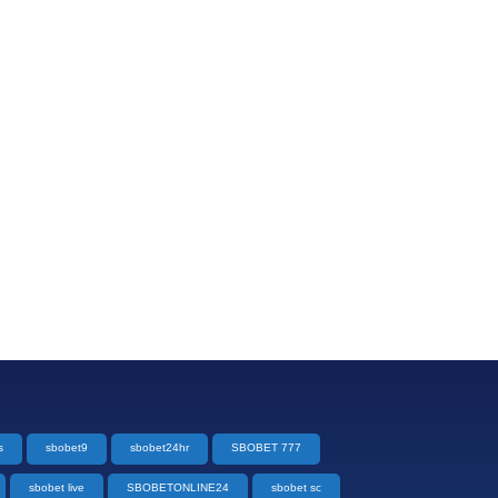
s
sbobet9
sbobet24hr
SBOBET 777
sbobet live
SBOBETONLINE24
sbobet sc