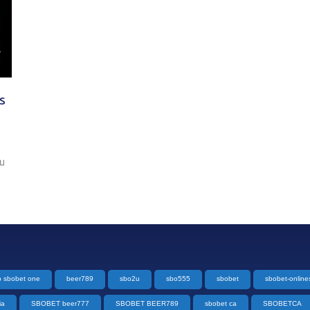
ร
ับ
 sbobet one
beer789
sbo2u
sbo555
sbobet
sbobet-online
ia
SBOBET beer777
SBOBET BEER789
sbobet ca
SBOBETCA