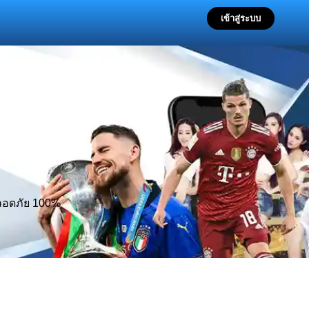
เข้าสู่ระบบ
 ปลอดภัย 100%