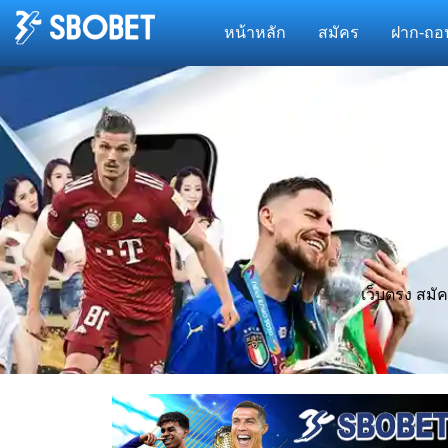
หน้าหลัก
สมัคร
ฝาก-ถอ
เว็บตรง สมัค