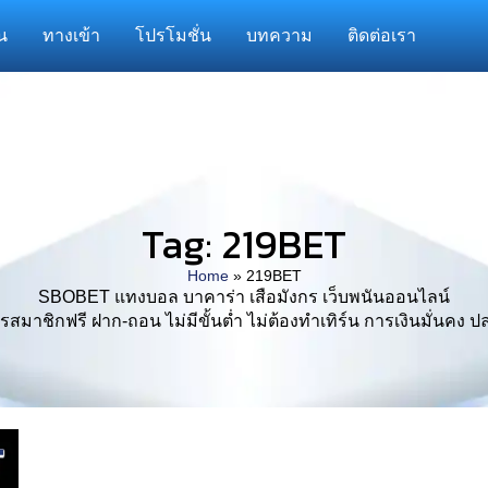
น
ทางเข้า
โปรโมชั่น
บทความ
ติดต่อเรา
Tag: 219BET
Home
»
219BET
SBOBET แทงบอล บาคาร่า เสือมังกร เว็บพนันออนไลน์
รสมาชิกฟรี ฝาก-ถอน ไม่มีขั้นต่ำ ไม่ต้องทำเทิร์น การเงินมั่นคง