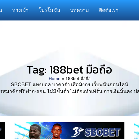
น
ทางเข้า
โปรโมชั่น
บทความ
ติดต่อเรา
Tag: 188bet มือถือ
Home
»
188bet มือถือ
SBOBET แทงบอล บาคาร่า เสือมังกร เว็บพนันออนไลน์
รสมาชิกฟรี ฝาก-ถอน ไม่มีขั้นต่ำ ไม่ต้องทำเทิร์น การเงินมั่นคง