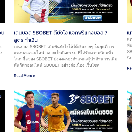
งิน
เล่นบอล SBOBET ดียังไง แจกฟรีแทงบอล 7
แท
สูตร ทำเงิน
แท
พั
ค
เล่นบอล SBOBET เดิมพันยังไงให้ได้เงินง่ายๆ ในยุคที่การ
SB
าง
แทงบอลออนไลน์ กลายเป็นกิจกรรม ที่ได้รับความนิยมทั่ว
นิ
โลก ชื่อของ SBOBET ยังคงครองตำแหน่งผู้นำด้านการเดิม
พันกีฬาออนไลน์ SBOBET อย่างต่อเนื่อง เว็บไซต
Re
Read More »