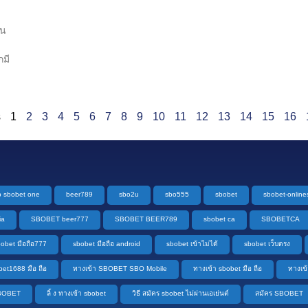
็น
มี
s
1
2
3
4
5
6
7
8
9
10
11
12
13
14
15
16
 sbobet one
beer789
sbo2u
sbo555
sbobet
sbobet-online
ia
SBOBET beer777
SBOBET BEER789
sbobet ca
SBOBETCA
obet มือถือ777
sbobet มือถือ android
sbobet เข้าไม่ได้
sbobet เว็บตรง
bet1688 มือ ถือ
ทางเข้า SBOBET SBO Mobile
ทางเข้า sbobet มือ ถือ
ทางเข้
SBOBET
ลิ้ ง ทางเข้า sbobet
วิธี สมัคร sbobet ไม่ผ่านเอเย่นต์
สมัคร SBOBET