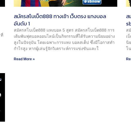
สมัครสโบเบ็ต888 ทางเข้า เว็บตรง แทงบอล
สม
อันดับ 1
s
สมัครสโบเบ็ต888 แทงบอล 5 สูตร สมัครสโบเบ็ต888 การ
สม
ี่
เดิมพันฟุตบอลออนไลน์เป็นกิจกรรมที่ได้รับความนิยมอย่าง
เบ
สูงในปัจจุบัน โดยเฉพาะการแทง บอลสเต็ป ซึ่งมีโอกาสทำ
นิ
กำไรสูง หากผู้เล่นรู้จักวิเคราะห์การแข่งขันและใ
โน
Read More »
Re