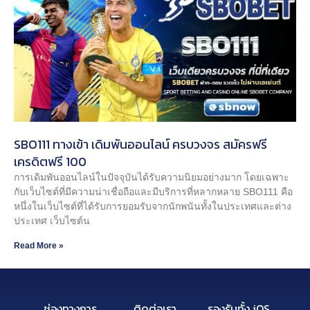
SBO111 ทางเข้า เดิมพันออนไลน์ ครบวงจร สมัครฟรี
เครดิตฟรี 100
การเดิมพันออนไลน์ในปัจจุบันได้รับความนิยมอย่างมาก โดยเฉพาะ
กับเว็บไซต์ที่มีความน่าเชื่อถือและมีบริการที่หลากหลาย SBO111 คือ
หนึ่งในเว็บไซต์ที่ได้รับการยอมรับจากนักพนันทั้งในประเทศและต่าง
ประเทศ เว็บไซต์น
Read More »
ช่องทางการ
ติดต่อเรา
รองรับทั้ง iOS,