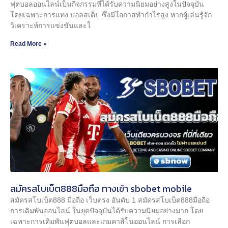
ฟุตบอลออนไลน์เป็นกิจกรรมที่ได้รับความนิยมอย่างสูงในปัจจุบัน
โดยเฉพาะการแทง บอลสเต็ป ซึ่งมีโอกาสทำกำไรสูง หากผู้เล่นรู้จัก
วิเคราะห์การแข่งขันและใ
Read More »
สมัครสโบเบ็ต888มือถือ ทางเข้า sbobet mobile
สมัครสโบเบ็ต888 มือถือ เว็บตรง อันดับ 1 สมัครสโบเบ็ต888มือถือ
การเดิมพันออนไลน์ ในยุคปัจจุบันได้รับความนิยมอย่างมาก โดย
เฉพาะการเดิมพันฟุตบอลและเกมคาสิโนออนไลน์ การเลือก