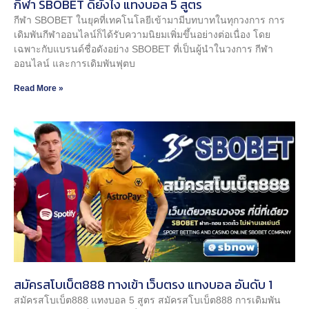
กีฬา SBOBET ดียังไง แทงบอล 5 สูตร
กีฬา SBOBET ในยุคที่เทคโนโลยีเข้ามามีบทบาทในทุกวงการ การ
เดิมพันกีฬาออนไลน์ก็ได้รับความนิยมเพิ่มขึ้นอย่างต่อเนื่อง โดย
เฉพาะกับแบรนด์ชื่อดังอย่าง SBOBET ที่เป็นผู้นำในวงการ กีฬา
ออนไลน์ และการเดิมพันฟุตบ
Read More »
สมัครสโบเบ็ต888 ทางเข้า เว็บตรง แทงบอล อันดับ 1
สมัครสโบเบ็ต888 แทงบอล 5 สูตร สมัครสโบเบ็ต888 การเดิมพัน