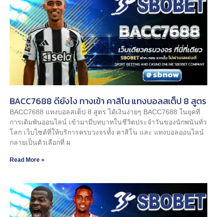
BACC7688 ดียังไง ทางเข้า คาสิโน แทงบอลสเต็ป 8 สูตร
BACC7688 แทงบอลสเต็ป 8 สูตร ได้เงินง่ายๆ BACC7688 ในยุคที่
การเดิมพันออนไลน์ เข้ามามีบทบาทในชีวิตประจำวันของนักพนันทั่ว
โลก เว็บไซต์ที่ให้บริการครบวงจรทั้ง คาสิโน และ แทงบอลออนไลน์
กลายเป็นตัวเลือกที่ ผ
Read More »