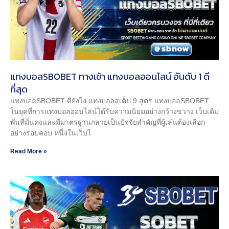
แทงบอลSBOBET ทางเข้า แทงบอลออนไลน์ อันดับ 1 ดี
ที่สุด
แทงบอลSBOBET ดียังไง แทงบอลสเต็ป 9 สูตร แทงบอลSBOBET
ในยุคที่การแทงบอลออนไลน์ได้รับความนิยมอย่างกว้างขวาง เว็บเดิม
พันที่มั่นคงและมีมาตรฐานกลายเป็นปัจจัยสำคัญที่ผู้เล่นต้องเลือก
อย่างรอบคอบ หนึ่งในเว็บไ
Read More »