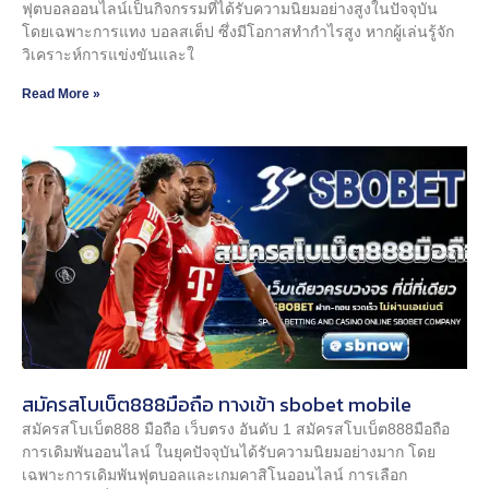
ฟุตบอลออนไลน์เป็นกิจกรรมที่ได้รับความนิยมอย่างสูงในปัจจุบัน
โดยเฉพาะการแทง บอลสเต็ป ซึ่งมีโอกาสทำกำไรสูง หากผู้เล่นรู้จัก
วิเคราะห์การแข่งขันและใ
Read More »
สมัครสโบเบ็ต888มือถือ ทางเข้า sbobet mobile
สมัครสโบเบ็ต888 มือถือ เว็บตรง อันดับ 1 สมัครสโบเบ็ต888มือถือ
การเดิมพันออนไลน์ ในยุคปัจจุบันได้รับความนิยมอย่างมาก โดย
เฉพาะการเดิมพันฟุตบอลและเกมคาสิโนออนไลน์ การเลือก