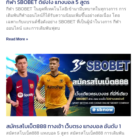
กีฬา SBOBET ดียังไง แทงบอล 5 สูตร
กีฬา SBOBET ในยุคที่เทคโนโลยีเข้ามามีบทบาทในทุกวงการ การ
เดิมพันกีฬาออนไลน์ก็ได้รับความนิยมเพิ่มขึ้นอย่างต่อเนื่อง โดย
เฉพาะกับแบรนด์ชื่อดังอย่าง SBOBET ที่เป็นผู้นำในวงการ กีฬา
ออนไลน์ และการเดิมพันฟุตบ
Read More »
สมัครสโบเบ็ต888 ทางเข้า เว็บตรง แทงบอล อันดับ 1
สมัครสโบเบ็ต888 แทงบอล 5 สูตร สมัครสโบเบ็ต888 การเดิมพัน