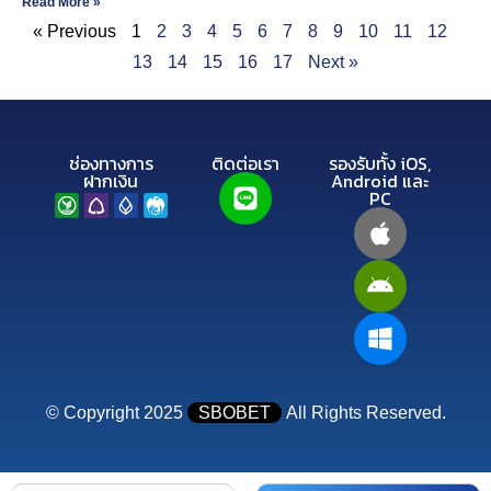
Read More »
« Previous
1
2
3
4
5
6
7
8
9
10
11
12
13
14
15
16
17
Next »
ช่องทางการ
ติดต่อเรา
รองรับทั้ง iOS,
ฝากเงิน
Android และ
PC
© Copyright 2025
SBOBET
All Rights Reserved.