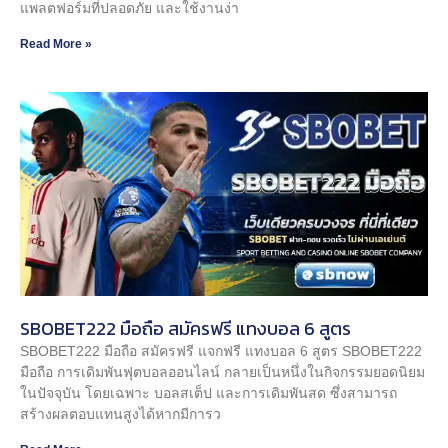
แพลตฟอร์มที่ปลอดภัย และใช้งานง่า
Read More »
SBOBET222 มือถือ สมัครฟรี แทงบอล 6 สูตร
SBOBET222 มือถือ สมัครฟรี แจกฟรี แทงบอล 6 สูตร SBOBET222
มือถือ การเดิมพันฟุตบอลออนไลน์ กลายเป็นหนึ่งในกิจกรรมยอดนิยม
ในปัจจุบัน โดยเฉพาะ บอลสเต็ป และการเดิมพันสด ซึ่งสามารถ
สร้างผลตอบแทนสูงได้หากมีการว