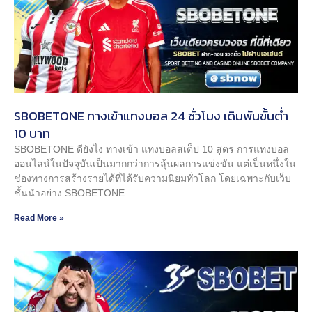
SBOBETONE ทางเข้าแทงบอล 24 ชั่วโมง เดิมพันขั้นต่ำ
10 บาท
SBOBETONE ดียังไง ทางเข้า แทงบอลสเต็ป 10 สูตร การแทงบอล
ออนไลน์ในปัจจุบันเป็นมากกว่าการลุ้นผลการแข่งขัน แต่เป็นหนึ่งใน
ช่องทางการสร้างรายได้ที่ได้รับความนิยมทั่วโลก โดยเฉพาะกับเว็บ
ชั้นนำอย่าง SBOBETONE
Read More »