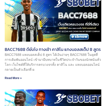
BACC7688 ดียังไง ทางเข้า คาสิโน แทงบอลสเต็ป 8 สูตร
BACC7688 แทงบอลสเต็ป 8 สูตร ได้เงินง่ายๆ BACC7688 ในยุคที่
การเดิมพันออนไลน์ เข้ามามีบทบาทในชีวิตประจำวันของนักพนันทั่ว
โลก เว็บไซต์ที่ให้บริการครบวงจรทั้ง คาสิโน และ แทงบอลออนไลน์
กลายเป็นตัวเลือกที่ ผ
Read More »