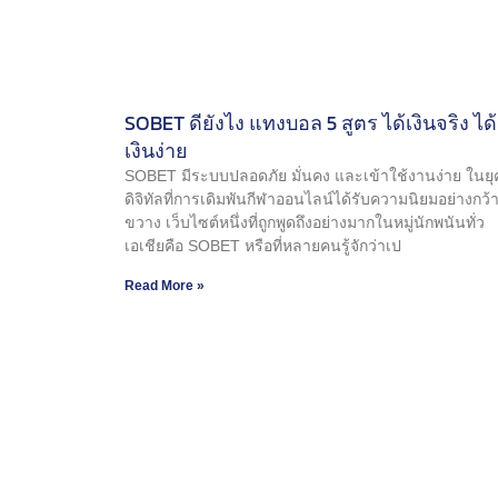
SOBET ดียังไง แทงบอล 5 สูตร ได้เงินจริง ได้
เงินง่าย
SOBET มีระบบปลอดภัย มั่นคง และเข้าใช้งานง่าย ในยุ
ดิจิทัลที่การเดิมพันกีฬาออนไลน์ได้รับความนิยมอย่างกว้
ขวาง เว็บไซต์หนึ่งที่ถูกพูดถึงอย่างมากในหมู่นักพนันทั่ว
เอเชียคือ SOBET หรือที่หลายคนรู้จักว่าเป
Read More »