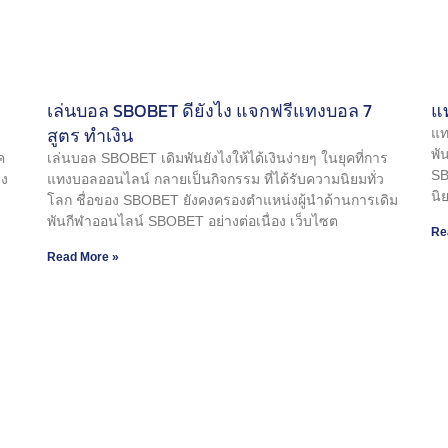
เล่นบอล SBOBET ดียังไง แจกฟรีแทงบอล 7
แท
สูตร ทำเงิน
แท
พั
ค
เล่นบอล SBOBET เดิมพันยังไงให้ได้เงินง่ายๆ ในยุคที่การ
SB
าง
แทงบอลออนไลน์ กลายเป็นกิจกรรม ที่ได้รับความนิยมทั่ว
นิ
โลก ชื่อของ SBOBET ยังคงครองตำแหน่งผู้นำด้านการเดิม
พันกีฬาออนไลน์ SBOBET อย่างต่อเนื่อง เว็บไซต
Re
Read More »