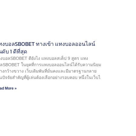
ทงบอลSBOBET ทางเข้า แทงบอลออนไลน์
นดับ 1 ดีที่สุด
งบอลSBOBET ดียังไง แทงบอลสเต็ป 9 สูตร แทง
ลSBOBET ในยุคที่การแทงบอลออนไลน์ได้รับความนิยม
่างกว้างขวาง เว็บเดิมพันที่มั่นคงและมีมาตรฐานกลาย
็นปัจจัยสำคัญที่ผู้เล่นต้องเลือกอย่างรอบคอบ หนึ่งในเว็บไ
ad More »