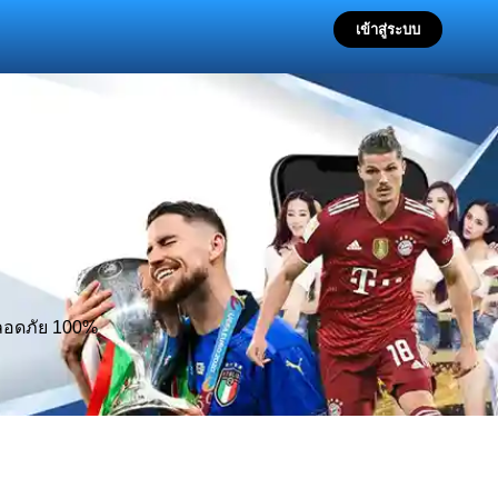
เข้าสู่ระบบ
 ปลอดภัย 100%