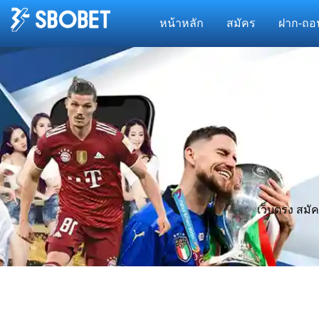
หน้าหลัก
สมัคร
ฝาก-ถอ
เว็บตรง สมัค