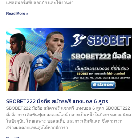
แพลตฟอร์มที่ปลอดภัย และใช้งานง่า
Read More »
SBOBET222 มือถือ สมัครฟรี แทงบอล 6 สูตร
SBOBET222 มือถือ สมัครฟรี แจกฟรี แทงบอล 6 สูตร SBOBET222
มือถือ การเดิมพันฟุตบอลออนไลน์ กลายเป็นหนึ่งในกิจกรรมยอดนิยม
ในปัจจุบัน โดยเฉพาะ บอลสเต็ป และการเดิมพันสด ซึ่งสามารถ
สร้างผลตอบแทนสูงได้หากมีการว