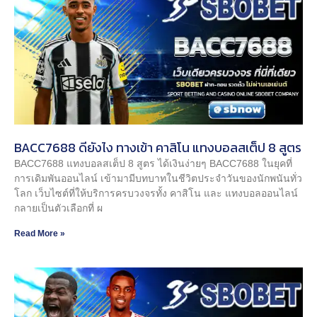
BACC7688 ดียังไง ทางเข้า คาสิโน แทงบอลสเต็ป 8 สูตร
BACC7688 แทงบอลสเต็ป 8 สูตร ได้เงินง่ายๆ BACC7688 ในยุคที่
การเดิมพันออนไลน์ เข้ามามีบทบาทในชีวิตประจำวันของนักพนันทั่ว
โลก เว็บไซต์ที่ให้บริการครบวงจรทั้ง คาสิโน และ แทงบอลออนไลน์
กลายเป็นตัวเลือกที่ ผ
Read More »