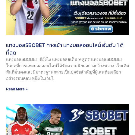
แทงบอลSBOBET ทางเข้า แทงบอลออนไลน์ อันดับ 1 ดี
ที่สุด
แทงบอลSBOBET ดียังไง แทงบอลสเต็ป 9 สูตร แทงบอลSBOBET
ในยุคที่การแทงบอลออนไลน์ได้รับความนิยมอย่างกว้างขวาง เว็บเดิม
พันที่มั่นคงและมีมาตรฐานกลายเป็นปัจจัยสำคัญที่ผู้เล่นต้องเลือก
อย่างรอบคอบ หนึ่งในเว็บไ
Read More »