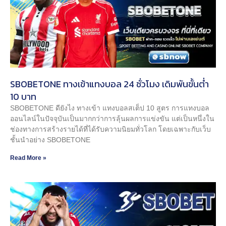
SBOBETONE ทางเข้าแทงบอล 24 ชั่วโมง เดิมพันขั้นต่ำ
10 บาท
SBOBETONE ดียังไง ทางเข้า แทงบอลสเต็ป 10 สูตร การแทงบอล
ออนไลน์ในปัจจุบันเป็นมากกว่าการลุ้นผลการแข่งขัน แต่เป็นหนึ่งใน
ช่องทางการสร้างรายได้ที่ได้รับความนิยมทั่วโลก โดยเฉพาะกับเว็บ
ชั้นนำอย่าง SBOBETONE
Read More »