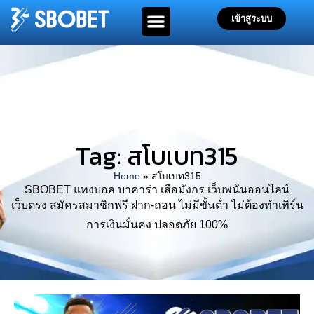
เข้าสู่ระบบ
Tag: สโบเบท315
Home
»
สโบเบท315
SBOBET แทงบอล บาคาร่า เสือมังกร เว็บพนันออนไลน์
เว็บตรง สมัครสมาชิกฟรี ฝาก-ถอน ไม่มีขั้นต่ำ ไม่ต้องทำเทิร์น
การเงินมั่นคง ปลอดภัย 100%