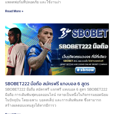
แพลตฟอร์มที่ปลอดภัย และใช้งานง่า
Read More »
SBOBET222 มือถือ สมัครฟรี แทงบอล 6 สูตร
SBOBET222 มือถือ สมัครฟรี แจกฟรี แทงบอล 6 สูตร SBOBET222
มือถือ การเดิมพันฟุตบอลออนไลน์ กลายเป็นหนึ่งในกิจกรรมยอดนิยม
ในปัจจุบัน โดยเฉพาะ บอลสเต็ป และการเดิมพันสด ซึ่งสามารถ
สร้างผลตอบแทนสูงได้หากมีการว