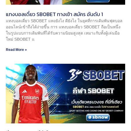
แทงบอลเดี่ยว SBOBET ทางเข้า สมัคร อันดับ 1
แทงบอลเดี่ยว SBOBET แทงยังไง ดียังไง ในยุคที่การเดิมพันฟุตบอล
ออนไลน์เข้าถึงได้ง่ายขึ้น การ แทงบอลเดี่ยว SBOBET ถือเป็นหนึ่ง
ในรูปแบบการเดิมพันที่ได้รับความนิยมสูงสุด เหมาะกับทั้งผู้เล่นมือ
ใหม่ SBOBET แ
Read More »