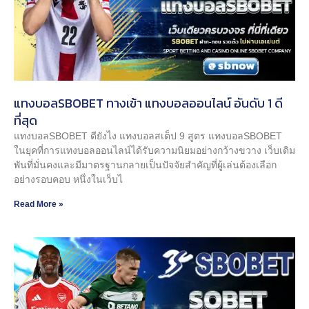
แทงบอลSBOBET ทางเข้า แทงบอลออนไลน์ อันดับ 1 ดี
ที่สุด
แทงบอลSBOBET ดียังไง แทงบอลสเต็ป 9 สูตร แทงบอลSBOBET
ในยุคที่การแทงบอลออนไลน์ได้รับความนิยมอย่างกว้างขวาง เว็บเดิม
พันที่มั่นคงและมีมาตรฐานกลายเป็นปัจจัยสำคัญที่ผู้เล่นต้องเลือก
อย่างรอบคอบ หนึ่งในเว็บไ
Read More »