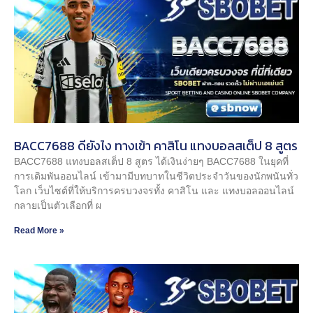
BACC7688 ดียังไง ทางเข้า คาสิโน แทงบอลสเต็ป 8 สูตร
BACC7688 แทงบอลสเต็ป 8 สูตร ได้เงินง่ายๆ BACC7688 ในยุคที่
การเดิมพันออนไลน์ เข้ามามีบทบาทในชีวิตประจำวันของนักพนันทั่ว
โลก เว็บไซต์ที่ให้บริการครบวงจรทั้ง คาสิโน และ แทงบอลออนไลน์
กลายเป็นตัวเลือกที่ ผ
Read More »