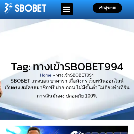
เข้าสู่ระบบ
Tag: ทางเข้าSBOBET994
Home
»
ทางเข้าSBOBET994
SBOBET แทงบอล บาคาร่า เสือมังกร เว็บพนันออนไลน์
เว็บตรง สมัครสมาชิกฟรี ฝาก-ถอน ไม่มีขั้นต่ำ ไม่ต้องทำเทิร์น
การเงินมั่นคง ปลอดภัย 100%