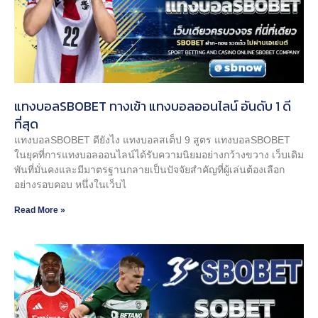
แทงบอลSBOBET ทางเข้า แทงบอลออนไลน์ อันดับ 1 ดี
ที่สุด
แทงบอลSBOBET ดียังไง แทงบอลสเต็ป 9 สูตร แทงบอลSBOBET
ในยุคที่การแทงบอลออนไลน์ได้รับความนิยมอย่างกว้างขวาง เว็บเดิม
พันที่มั่นคงและมีมาตรฐานกลายเป็นปัจจัยสำคัญที่ผู้เล่นต้องเลือก
อย่างรอบคอบ หนึ่งในเว็บไ
Read More »