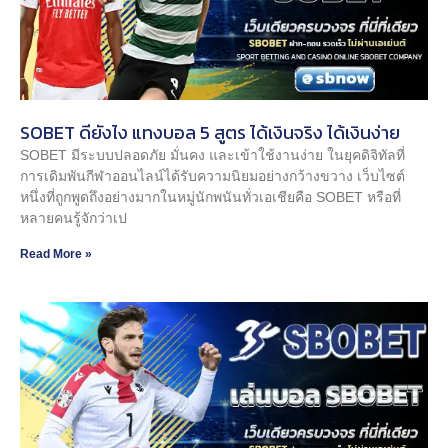
SOBET ดียังไง แทงบอล 5 สูตร ได้เงินจริง ได้เงินง่าย
SOBET มีระบบปลอดภัย มั่นคง และเข้าใช้งานง่าย ในยุคดิจิทัลที่
การเดิมพันกีฬาออนไลน์ได้รับความนิยมอย่างกว้างขวาง เว็บไซต์
หนึ่งที่ถูกพูดถึงอย่างมากในหมู่นักพนันทั่วเอเชียคือ SOBET หรือที่
หลายคนรู้จักว่าเป
Read More »