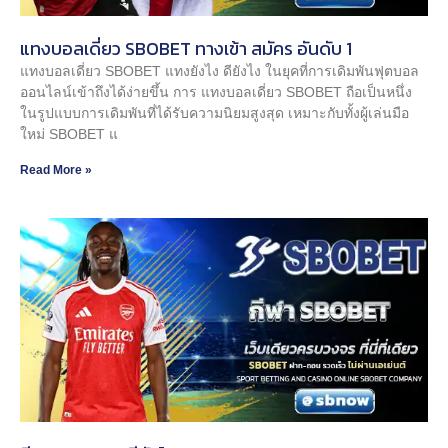
แทงบอลเดี่ยว SBOBET ทางเข้า สมัคร อันดับ 1
แทงบอลเดี่ยว SBOBET แทงยังไง ดียังไง ในยุคที่การเดิมพันฟุตบอล
ออนไลน์เข้าถึงได้ง่ายขึ้น การ แทงบอลเดี่ยว SBOBET ถือเป็นหนึ่ง
ในรูปแบบการเดิมพันที่ได้รับความนิยมสูงสุด เหมาะกับทั้งผู้เล่นมือ
ใหม่ SBOBET แ
Read More »