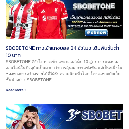
SBOBETONE ทางเข้าแทงบอล 24 ชั่วโมง เดิมพันขั้นต่ำ
10 บาท
SBOBETONE ดียังไง ทางเข้า แทงบอลสเต็ป 10 สูตร การแทงบอล
ออนไลน์ในปัจจุบันเป็นมากกว่าการลุ้นผลการแข่งขัน แต่เป็นหนึ่งใน
ช่องทางการสร้างรายได้ที่ได้รับความนิยมทั่วโลก โดยเฉพาะกับเว็บ
ชั้นนำอย่าง SBOBETONE
Read More »