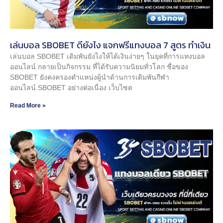
เล่นบอล SBOBET ดียังไง แจกฟรีแทงบอล 7 สูตร ทำเงิน
เล่นบอล SBOBET เดิมพันยังไงให้ได้เงินง่ายๆ ในยุคที่การแทงบอล
ออนไลน์ กลายเป็นกิจกรรม ที่ได้รับความนิยมทั่วโลก ชื่อของ
SBOBET ยังคงครองตำแหน่งผู้นำด้านการเดิมพันกีฬา
ออนไลน์ SBOBET อย่างต่อเนื่อง เว็บไซต
Read More »