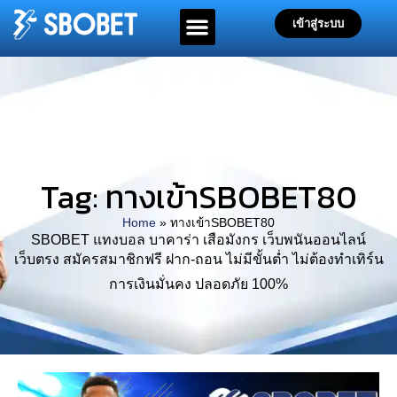
เข้าสู่ระบบ
Tag: ทางเข้าSBOBET80
Home
»
ทางเข้าSBOBET80
SBOBET แทงบอล บาคาร่า เสือมังกร เว็บพนันออนไลน์
เว็บตรง สมัครสมาชิกฟรี ฝาก-ถอน ไม่มีขั้นต่ำ ไม่ต้องทำเทิร์น
การเงินมั่นคง ปลอดภัย 100%