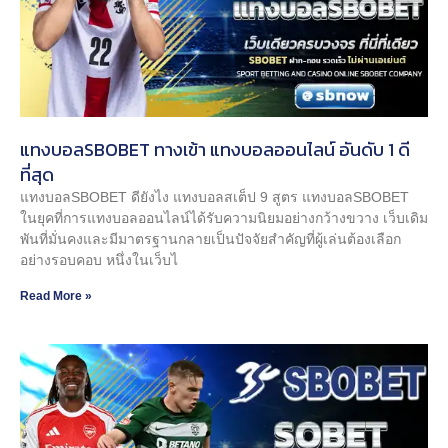
แทงบอลSBOBET ทางเข้า แทงบอลออนไลน์ อันดับ 1 ดี
ที่สุด
แทงบอลSBOBET ดียังไง แทงบอลสเต็ป 9 สูตร แทงบอลSBOBET
ในยุคที่การแทงบอลออนไลน์ได้รับความนิยมอย่างกว้างขวาง เว็บเดิม
พันที่มั่นคงและมีมาตรฐานกลายเป็นปัจจัยสำคัญที่ผู้เล่นต้องเลือก
อย่างรอบคอบ หนึ่งในเว็บไ
Read More »