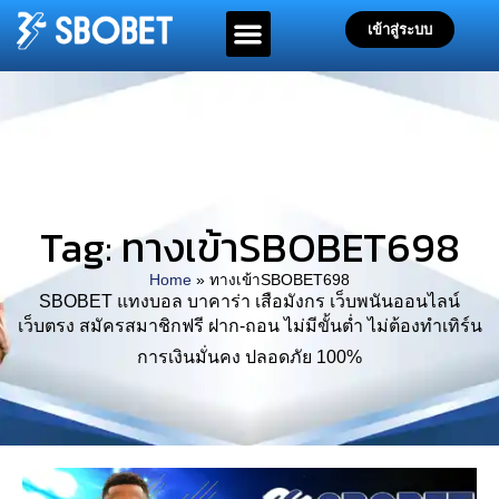
เข้าสู่ระบบ
Tag: ทางเข้าSBOBET698
Home
»
ทางเข้าSBOBET698
SBOBET แทงบอล บาคาร่า เสือมังกร เว็บพนันออนไลน์
เว็บตรง สมัครสมาชิกฟรี ฝาก-ถอน ไม่มีขั้นต่ำ ไม่ต้องทำเทิร์น
การเงินมั่นคง ปลอดภัย 100%