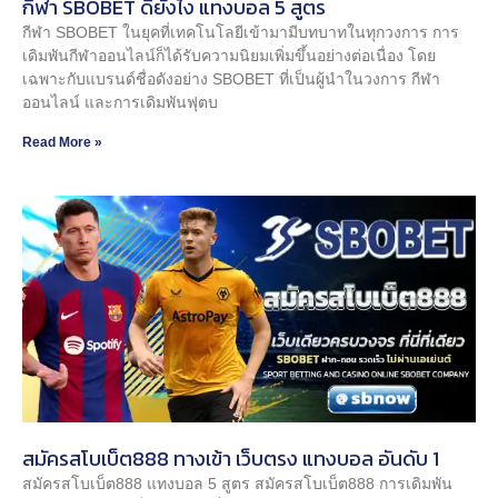
กีฬา SBOBET ดียังไง แทงบอล 5 สูตร
กีฬา SBOBET ในยุคที่เทคโนโลยีเข้ามามีบทบาทในทุกวงการ การ
เดิมพันกีฬาออนไลน์ก็ได้รับความนิยมเพิ่มขึ้นอย่างต่อเนื่อง โดย
เฉพาะกับแบรนด์ชื่อดังอย่าง SBOBET ที่เป็นผู้นำในวงการ กีฬา
ออนไลน์ และการเดิมพันฟุตบ
Read More »
สมัครสโบเบ็ต888 ทางเข้า เว็บตรง แทงบอล อันดับ 1
สมัครสโบเบ็ต888 แทงบอล 5 สูตร สมัครสโบเบ็ต888 การเดิมพัน