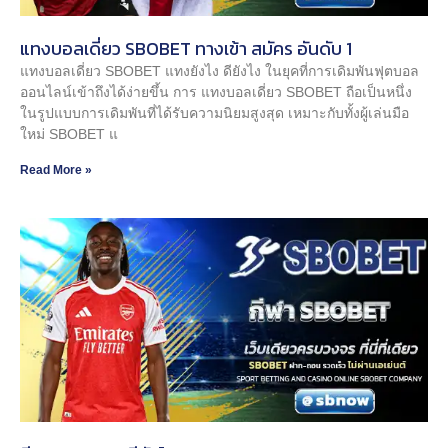
แทงบอลเดี่ยว SBOBET ทางเข้า สมัคร อันดับ 1
แทงบอลเดี่ยว SBOBET แทงยังไง ดียังไง ในยุคที่การเดิมพันฟุตบอล
ออนไลน์เข้าถึงได้ง่ายขึ้น การ แทงบอลเดี่ยว SBOBET ถือเป็นหนึ่ง
ในรูปแบบการเดิมพันที่ได้รับความนิยมสูงสุด เหมาะกับทั้งผู้เล่นมือ
ใหม่ SBOBET แ
Read More »