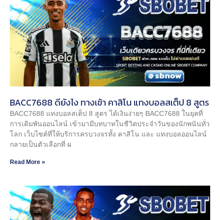
BACC7688 ดียังไง ทางเข้า คาสิโน แทงบอลสเต็ป 8 สูตร
BACC7688 แทงบอลสเต็ป 8 สูตร ได้เงินง่ายๆ BACC7688 ในยุคที่
การเดิมพันออนไลน์ เข้ามามีบทบาทในชีวิตประจำวันของนักพนันทั่ว
โลก เว็บไซต์ที่ให้บริการครบวงจรทั้ง คาสิโน และ แทงบอลออนไลน์
กลายเป็นตัวเลือกที่ ผ
Read More »