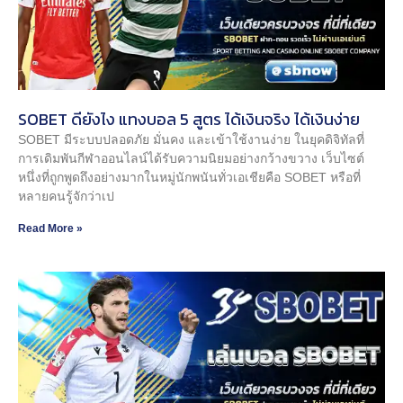
SOBET ดียังไง แทงบอล 5 สูตร ได้เงินจริง ได้เงินง่าย
SOBET มีระบบปลอดภัย มั่นคง และเข้าใช้งานง่าย ในยุคดิจิทัลที่
การเดิมพันกีฬาออนไลน์ได้รับความนิยมอย่างกว้างขวาง เว็บไซต์
หนึ่งที่ถูกพูดถึงอย่างมากในหมู่นักพนันทั่วเอเชียคือ SOBET หรือที่
หลายคนรู้จักว่าเป
Read More »