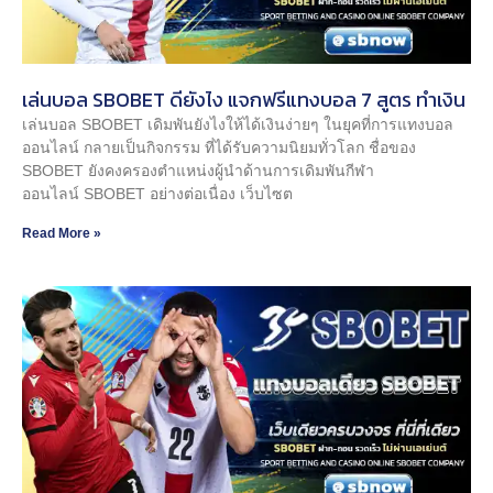
เล่นบอล SBOBET ดียังไง แจกฟรีแทงบอล 7 สูตร ทำเงิน
เล่นบอล SBOBET เดิมพันยังไงให้ได้เงินง่ายๆ ในยุคที่การแทงบอล
ออนไลน์ กลายเป็นกิจกรรม ที่ได้รับความนิยมทั่วโลก ชื่อของ
SBOBET ยังคงครองตำแหน่งผู้นำด้านการเดิมพันกีฬา
ออนไลน์ SBOBET อย่างต่อเนื่อง เว็บไซต
Read More »