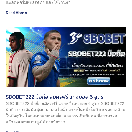
แพลตฟอร์มที่ปลอดภัย และใช้งานง่า
Read More »
SBOBET222 มือถือ สมัครฟรี แทงบอล 6 สูตร
SBOBET222 มือถือ สมัครฟรี แจกฟรี แทงบอล 6 สูตร SBOBET222
มือถือ การเดิมพันฟุตบอลออนไลน์ กลายเป็นหนึ่งในกิจกรรมยอดนิยม
ในปัจจุบัน โดยเฉพาะ บอลสเต็ป และการเดิมพันสด ซึ่งสามารถ
สร้างผลตอบแทนสูงได้หากมีการว