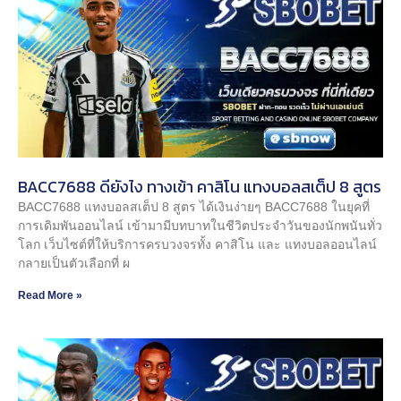
BACC7688 ดียังไง ทางเข้า คาสิโน แทงบอลสเต็ป 8 สูตร
BACC7688 แทงบอลสเต็ป 8 สูตร ได้เงินง่ายๆ BACC7688 ในยุคที่
การเดิมพันออนไลน์ เข้ามามีบทบาทในชีวิตประจำวันของนักพนันทั่ว
โลก เว็บไซต์ที่ให้บริการครบวงจรทั้ง คาสิโน และ แทงบอลออนไลน์
กลายเป็นตัวเลือกที่ ผ
Read More »