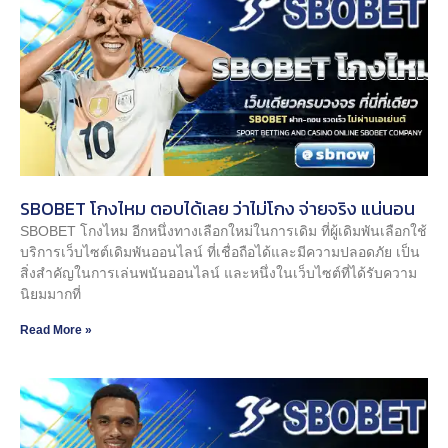
SBOBET โกงไหม ตอบได้เลย ว่าไม่โกง จ่ายจริง แน่นอน
SBOBET โกงไหม อีกหนึ่งทางเลือกใหม่ในการเดิม ที่ผู้เดิมพันเลือกใช้
บริการเว็บไซต์เดิมพันออนไลน์ ที่เชื่อถือได้และมีความปลอดภัย เป็น
สิ่งสำคัญในการเล่นพนันออนไลน์ และหนึ่งในเว็บไซต์ที่ได้รับความ
นิยมมากที่
Read More »