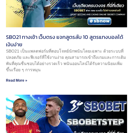
SBO21 ทางเข้า เว็บตรง แจกสูตรลับ 10 สูตรแทงบอลได้
เงินง่าย
SBO21 เป็นแพลตฟอร์มที่ตอบโจทย์นักพนันโดยเฉพาะ ด้วยระบบที่
ปลอดภัย และฟีเจอร์ที่ใช้งานง่าย คุณสามารถเข้าถึงเกมและการเดิม
พันที่คุณชื่นชอบได้อย่างรวดเร็ว พนันออนไลน์ได้รับความนิยมเพิ่ม
ขึ้นเรื่อย ๆ การหมุน
Read More »