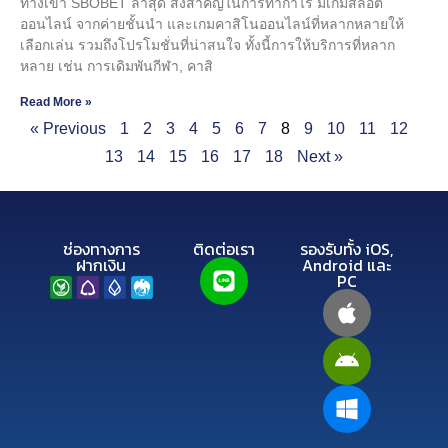
ทางเข้า SBOBET ล่าสุด สิ่งสำคัญในการทำกำไร มีเกมสล็อต
ออนไลน์ จากค่ายชั้นนำ และเกมคาสิโนออนไลน์ที่หลากหลายให้
เลือกเล่น รวมถึงโปรโมชั่นที่น่าสนใจ ทั้งนี้การให้บริการที่หลาก
หลาย เช่น การเดิมพันกีฬา, คาสิ
Read More »
« Previous
1
2
3
4
5
6
7
8
9
10
11
12
13
14
15
16
17
18
Next »
ช่องทางการ
ติดต่อเรา
รองรับทั้ง iOS,
ฝากเงิน
Android และ
PC