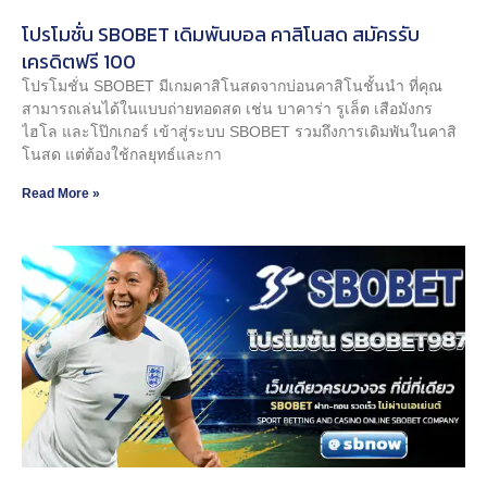
โปรโมชั่น SBOBET เดิมพันบอล คาสิโนสด สมัครรับ
เครดิตฟรี 100
โปรโมชั่น SBOBET มีเกมคาสิโนสดจากบ่อนคาสิโนชั้นนำ ที่คุณ
สามารถเล่นได้ในแบบถ่ายทอดสด เช่น บาคาร่า รูเล็ต เสือมังกร
ไฮโล และโป๊กเกอร์ เข้าสู่ระบบ SBOBET รวมถึงการเดิมพันในคาสิ
โนสด แต่ต้องใช้กลยุทธ์และกา
Read More »