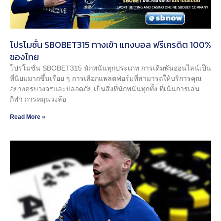
โปรโมชั่น SBOBET315 ทางเข้า แทงบอล ฟรีเครดิต 100%
ของไทย
โปรโมชั่น SBOBET315 นักพนันทุกประเภท การเดิมพันออนไลน์เป็น
ที่นิยมมากขึ้นเรื่อย ๆ การเลือกแพลตฟอร์มที่สามารถให้บริการคุณ
อย่างครบวงจรและปลอดภัย เป็นสิ่งที่นักพนันทุกทั้ง ที่เน้นการเล่น
กีฬา การหมุนวงล้อ
Read More »