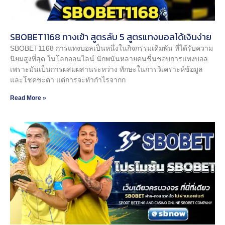
SBOBET1168 ทางเข้า สูตรลับ 5 สูตรแทงบอลได้เงินง่าย
SBOBET1168 การแทงบอลเป็นหนึ่งในกิจกรรมเดิมพัน ที่ได้รับความ
นิยมสูงที่สุด ในโลกออนไลน์ นักพนันหลายคนชื่นชอบการแทงบอล
เพราะมันเป็นการผสมผสานระหว่าง ทักษะในการวิเคราะห์ข้อมูล
และโชคชะตา แต่การจะทำกำไรจากก
Read More »