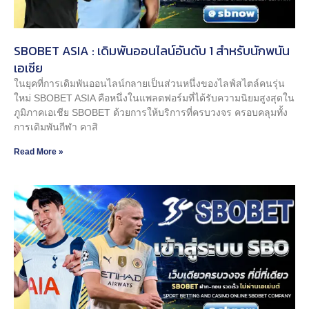
SBOBET ASIA : เดิมพันออนไลน์อันดับ 1 สำหรับนักพนัน
เอเชีย
ในยุคที่การเดิมพันออนไลน์กลายเป็นส่วนหนึ่งของไลฟ์สไตล์คนรุ่น
ใหม่ SBOBET ASIA คือหนึ่งในแพลตฟอร์มที่ได้รับความนิยมสูงสุดใน
ภูมิภาคเอเชีย SBOBET ด้วยการให้บริการที่ครบวงจร ครอบคลุมทั้ง
การเดิมพันกีฬา คาสิ
Read More »