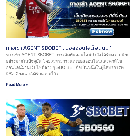
ทางเข้า AGENT SBOBET : บอลออนไลน์ อันดับ 1
ทางเข้า AGENT SBOBET การเดิมพันออนไลน์กำลังได้รับความนิยม
อย่างมากในปัจจุบัน โดยเฉพาะการแทงบอลออนไลน์และคาสิโน
ออนไลน์ผ่านเว็บไซต์ต่าง ๆ SBO BET ถือเป็นหนึ่งในผู้ให้บริการที่
มีชื่อเสียงและได้รับความไว้ว
Read More »