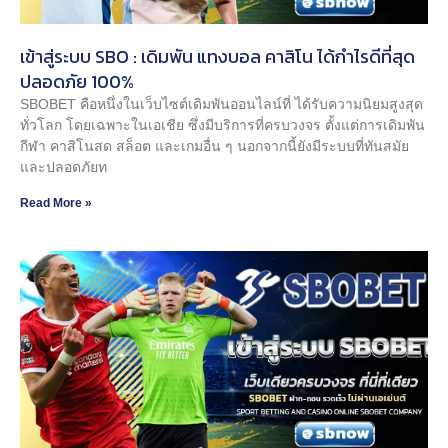
เข้าสู่ระบบ SBO : เดิมพัน แทงบอล คาสิโน ได้กำไรดีที่สุด
ปลอดภัย 100%
SBOBET คือหนึ่งในเว็บไซต์เดิมพันออนไลน์ที่ ได้รับความนิยมสูงสุด
ทั่วโลก โดยเฉพาะในเอเชีย ซึ่งมีบริการที่ครบวงจร ตั้งแต่การเดิมพัน
กีฬา คาสิโนสด สล็อต และเกมอื่น ๆ นอกจากนี้ยังมีระบบที่ทันสมัย
และปลอดภัยท
Read More »