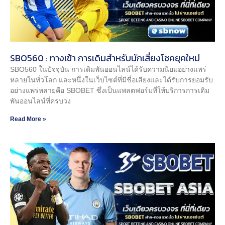
SBO560 : ทางเข้า การเดิมสำหรับนักเสี่ยงโชคยุคใหม่
SBO560 ในปัจจุบัน การเดิมพันออนไลน์ได้รับความนิยมอย่างแพร่
หลายในทั่วโลก และหนึ่งในเว็บไซต์ที่มีชื่อเสียงและได้รับการยอมรับ
อย่างแพร่หลายคือ SBOBET ซึ่งเป็นแพลตฟอร์มที่ให้บริการการเดิม
พันออนไลน์ที่ครบวง
Read More »