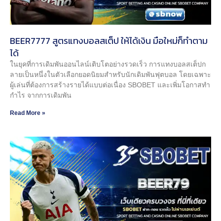
BEER7777 สูตรแทงบอลสเต็ป ให้ได้เงิน มือใหม่ก็ทำตาม
ได้
ในยุคที่การเดิมพันออนไลน์เติบโตอย่างรวดเร็ว การแทงบอลสเต็ปก
ลายเป็นหนึ่งในตัวเลือกยอดนิยมสำหรับนักเดิมพันฟุตบอล โดยเฉพาะ
ผู้เล่นที่ต้องการสร้างรายได้แบบต่อเนื่อง SBOBET และเพิ่มโอกาสทำ
กำไร จากการเดิมพัน
Read More »