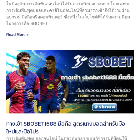
ในปัจจุบันการเดิมพันออนไลน์ได้รับความนิยมอย่างมาก โดยเฉพาะ
การเดิมพันฟุตบอลและคาสิโนออนไลน์ที่สามารถเข้าถึงได้ง่ายผ่าน
อุปกรณ์ มือถือหรือคอมพิวเตอร์ ซึ่งหนึ่งในเว็บไซต์ที่ได้รับความนิยม
ในวงการคือ SBOBET
Read More »
ทางเข้า SBOBET1688 มือถือ สูตรแทงบอลสำหรับมือ
ใหม่และมือโปร
การเดิมพันฟุตบอลออนไลน์ ในปัจจุบันกลายเป็นกิจกรรมที่ผู้คนให้