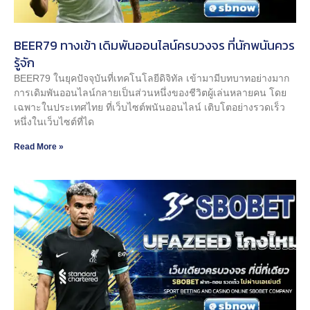
BEER79 ทางเข้า เดิมพันออนไลน์ครบวงจร ที่นักพนันควร
รู้จัก
BEER79 ในยุคปัจจุบันที่เทคโนโลยีดิจิทัล เข้ามามีบทบาทอย่างมาก
การเดิมพันออนไลน์กลายเป็นส่วนหนึ่งของชีวิตผู้เล่นหลายคน โดย
เฉพาะในประเทศไทย ที่เว็บไซต์พนันออนไลน์ เติบโตอย่างรวดเร็ว
หนึ่งในเว็บไซต์ที่ได
Read More »