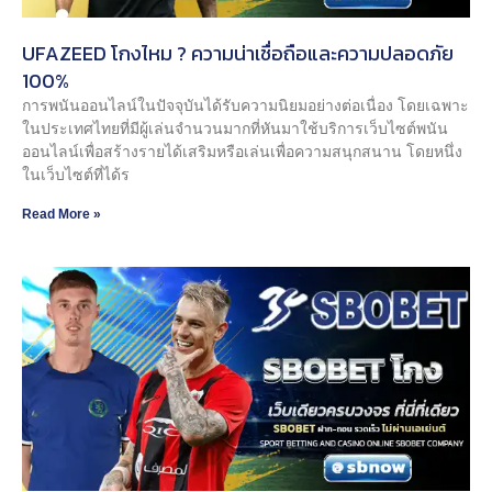
UFAZEED โกงไหม ? ความน่าเชื่อถือและความปลอดภัย
100%
การพนันออนไลน์ในปัจจุบันได้รับความนิยมอย่างต่อเนื่อง โดยเฉพาะ
ในประเทศไทยที่มีผู้เล่นจำนวนมากที่หันมาใช้บริการเว็บไซต์พนัน
ออนไลน์เพื่อสร้างรายได้เสริมหรือเล่นเพื่อความสนุกสนาน โดยหนึ่ง
ในเว็บไซต์ที่ได้ร
Read More »