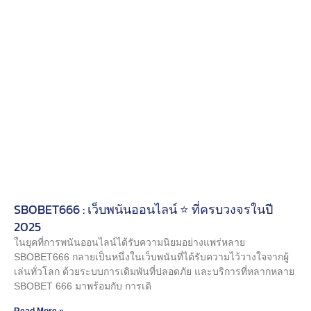
SBOBET666 : เว็บพนันออนไลน์ ⭐ ที่ครบวงจรในปี
2025
ในยุคที่การพนันออนไลน์ได้รับความนิยมอย่างแพร่หลาย
SBOBET666 กลายเป็นหนึ่งในเว็บพนันที่ได้รับความไว้วางใจจากผู้
เล่นทั่วโลก ด้วยระบบการเดิมพันที่ปลอดภัย และบริการที่หลากหลาย
SBOBET 666 มาพร้อมกับ การเดิ
Read More »