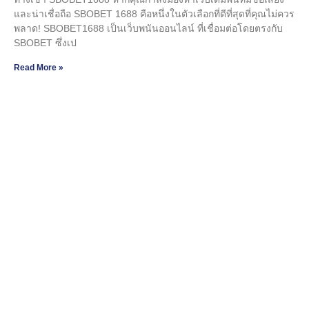
และน่าเชื่อถือ SBOBET 1688 คือหนึ่งในตัวเลือกที่ดีที่สุดที่คุณไม่ควร
พลาด! SBOBET1688 เป็นเว็บพนันออนไลน์ ที่เชื่อมต่อโดยตรงกับ
SBOBET ซึ่งเป
Read More »