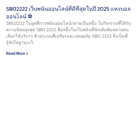
SBO2222 เว็บพนันออนไลน์ที่ดีที่สุดในปี 2025 แทงบอล
ออนไลน์ ⚽
SBO2222 ในยุคที่การพนันออนไลน์กลายเป็นหนึ่ง ในกิจกรรมที่ได้รับ
ความนิยมสูงสุด SBO 2222 คือหนึ่งในเว็บพนันที่นักเดิมพันหลายคน
เลือกใช้บริการ ด้วยระบบที่เสถียรและปลอดภัย SBO 2222 จึงเป็นที่
รู้จักในฐานะเว็
Read More »