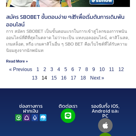
สมัคร SBOBET ขั้นตอนง่าย ๆ🎁เพื่อเริ่มต้นการเดิมพัน
ออนไลน์
การ สมัคร SBOBET เป็นขั้นตอนแรกในการเข้าสู่โลกของการพนัน
ออนไลน์ที่ดีที่สุดในตลาด ไม่ว่าจะเป็น แทงบอลออนไลน์, คาสิโนสด,
เกมสล็อต, หรือ เกมคาสิโนอื่น ๆ SBO BET คือเว็บไซต์ที่ได้รับความ
นิยมสูงจากนักพนันท
Read More »
« Previous
1
2
3
4
5
6
7
8
9
10
11
12
13
14
15
16
17
18
Next »
ช่องทางการ
ติดต่อเรา
รองรับทั้ง iOS,
ฝากเงิน
Android และ
PC