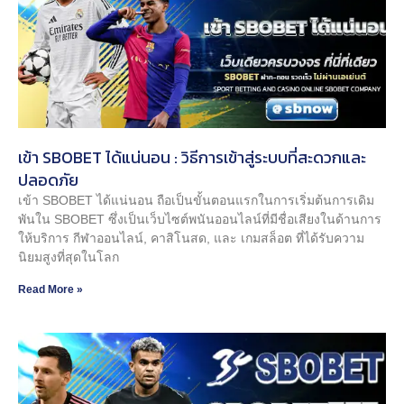
เข้า SBOBET ได้แน่นอน : วิธีการเข้าสู่ระบบที่สะดวกและ
ปลอดภัย
เข้า SBOBET ได้แน่นอน ถือเป็นขั้นตอนแรกในการเริ่มต้นการเดิม
พันใน SBOBET ซึ่งเป็นเว็บไซต์พนันออนไลน์ที่มีชื่อเสียงในด้านการ
ให้บริการ กีฬาออนไลน์, คาสิโนสด, และ เกมสล็อต ที่ได้รับความ
นิยมสูงที่สุดในโลก
Read More »