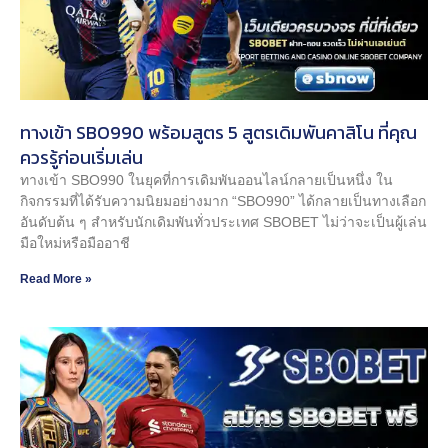
ทางเข้า SBO990 พร้อมสูตร 5 สูตรเดิมพันคาสิโน ที่คุณ
ควรรู้ก่อนเริ่มเล่น
ทางเข้า SBO990 ในยุคที่การเดิมพันออนไลน์กลายเป็นหนึ่ง ใน
กิจกรรมที่ได้รับความนิยมอย่างมาก “SBO990” ได้กลายเป็นทางเลือก
อันดับต้น ๆ สำหรับนักเดิมพันทั่วประเทศ SBOBET ไม่ว่าจะเป็นผู้เล่น
มือใหม่หรือมืออาชี
Read More »