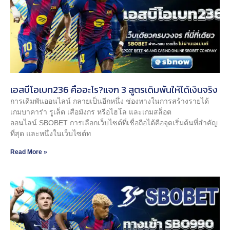
เอสบีโอเบท236 คืออะไร?แจก 3 สูตรเดิมพันให้ได้เงินจริง
การเดิมพันออนไลน์ กลายเป็นอีกหนึ่ง ช่องทางในการสร้างรายได้
เกมบาคาร่า รูเล็ต เสือมังกร หรือไฮโล และเกมสล็อต
ออนไลน์ SBOBET การเลือกเว็บไซต์ที่เชื่อถือได้คือจุดเริ่มต้นที่สำคัญ
ที่สุด และหนึ่งในเว็บไซต์ท
Read More »