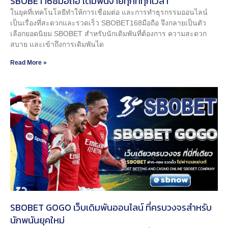
SBOBET168มือถือ เดิมพันง่ายทุกที่ทุกเวลา
ในยุคที่เทคโนโลยีทำให้การเชื่อมต่อ และการทำธุรกรรมออนไลน์
เป็นเรื่องที่สะดวกและรวดเร็ว SBOBET168มือถือ จึงกลายเป็นตัว
เลือกยอดนิยม SBOBET สำหรับนักเดิมพันที่ต้องการ ความสะดวก
สบาย และเข้าถึงการเดิมพันได
Read More »
SBOBET GOGO เว็บเดิมพันออนไลน์ ที่ครบวงจรสำหรับ
นักพนันยุคใหม่