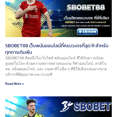
SBOBET88 เว็บพนันออนไลน์ที่ครบวงจรที่สุด🎯สำหรับ
ทุกการเดิมพัน
SBOBET88 คือหนึ่งในเว็บไซต์ พนันออนไลน์ ที่ได้รับความนิยม
สูงสุดในโลก ด้วยความหลากหลายของเกม กีฬาออนไลน์, คาสิโน
สด, สล็อตออนไลน์, และ เกมคาสิโนอื่น ๆ ที่มีให้เลือกเล่นมากมาย
บริการที่มีคุณภาพ และระบบที
Read More »