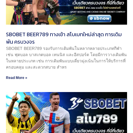
SBOBET BEER789 ทางเข้า สโบเบทใหม่ล่าสุด การเดิม
พัน ครบวงจร
SBOBET BEER789 รองรับการเดิมพันในหลากหลายประเภทกีฬา
เช่น ฟุตบอล บาสเกตบอล เทนนิส และอีสปอร์ต โดยมีการวางเดิมพัน
ในหลายประเภท เช่น การเดิมพันแบบเดี่ยวมุ่งเน้นในการให้บริการที่
ครอบคลุม และสะดวกสบาย สำหร
Read More »