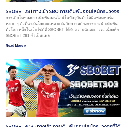
SBOBET281 ทางเข้า SBO การเดิมพันออนไลน์ครบวงจร
การเติบโตของการเดิมพันออนไลน์ในปัจจุบันทำให้มีแพลตฟอร์ม
หลาย ๆ ตัวที่น่าสนใจและเหมาะสมกับความต้องการของนักเดิมพัน
ทั่วโลก หนึ่งในเว็บไซต์ที่ SBOBET ได้รับความนิยมอย่างต่อเนื่องคือ
SBOBET 281 ซึ่งเป็นแพล
Read More »
SBOBET303 : ทางเข้า การเดิมพันออนไลน์ครบวงจรที่ได้