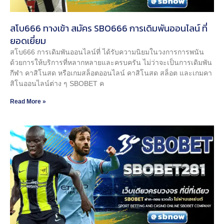
สโบ666 ทางเข้า สมัคร SBO666 การเดิมพันออนไลน์ ที่
ยอดเยี่ยม
สโบ666 การเดิมพันออนไลน์ที่ ได้รับความนิยมในวงการการพนัน
ด้วยการให้บริการที่หลากหลายและครบครัน ไม่ว่าจะเป็นการเดิมพัน
กีฬา คาสิโนสด หรือเกมสล็อตออนไลน์ คาสิโนสด สล็อต และเกมคา
สิโนออนไลน์ต่าง ๆ SBOBET ค
Read More »