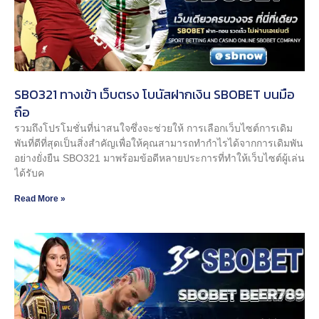
SBO321 ทางเข้า เว็บตรง โบนัสฝากเงิน SBOBET บนมือ
ถือ
รวมถึงโปรโมชั่นที่น่าสนใจซึ่งจะช่วยให้ การเลือกเว็บไซต์การเดิม
พันที่ดีที่สุดเป็นสิ่งสำคัญเพื่อให้คุณสามารถทำกำไรได้จากการเดิมพัน
อย่างยั่งยืน SBO321 มาพร้อมข้อดีหลายประการที่ทำให้เว็บไซต์ผู้เล่น
ได้รับค
Read More »