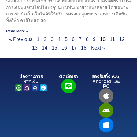
SBOBET333 ทางเข้า การเดิมพันออนไลน์ สมัครรับเครดิตฟรี 100%
การเดิมพันออนไลน์ในปัจจุบันเป็นที่นิยมอย่างแพร่หลาย โดยเฉพาะ
การเข้าร่วมในเว็บไซต์ที่ให้บริการครอบคลุมทุกประเภทการเดิมพัน
ทั้งกีฬา คาสิโนสด สล
Read More »
« Previous
1
2
3
4
5
6
7
8
9
10
11
12
13
14
15
16
17
18
Next »
ช่องทางการ
ติดต่อเรา
รองรับทั้ง iOS,
ฝากเงิน
Android และ
PC