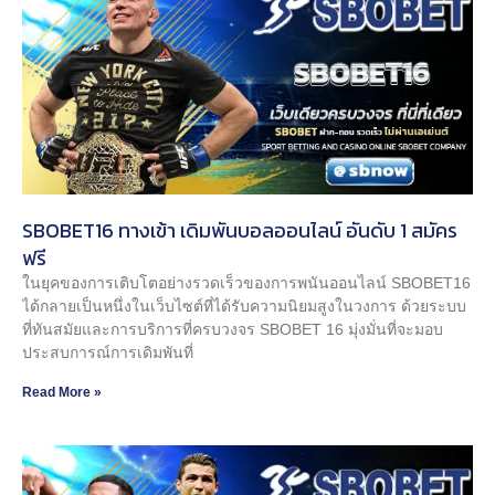
SBOBET16 ทางเข้า เดิมพันบอลออนไลน์ อันดับ 1 สมัคร
ฟรี
ในยุคของการเติบโตอย่างรวดเร็วของการพนันออนไลน์ SBOBET16
ได้กลายเป็นหนึ่งในเว็บไซต์ที่ได้รับความนิยมสูงในวงการ ด้วยระบบ
ที่ทันสมัยและการบริการที่ครบวงจร SBOBET 16 มุ่งมั่นที่จะมอบ
ประสบการณ์การเดิมพันที่
Read More »