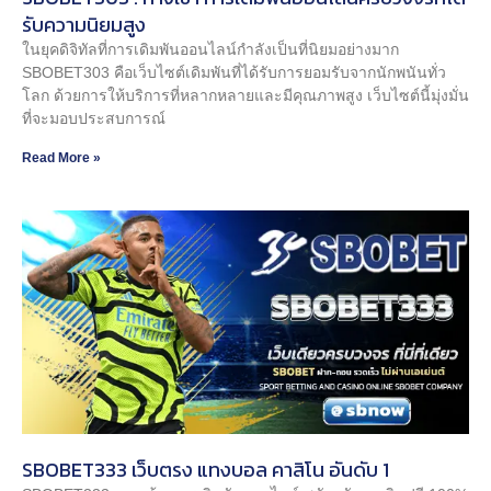
รับความนิยมสูง
ในยุคดิจิทัลที่การเดิมพันออนไลน์กำลังเป็นที่นิยมอย่างมาก
SBOBET303 คือเว็บไซต์เดิมพันที่ได้รับการยอมรับจากนักพนันทั่ว
โลก ด้วยการให้บริการที่หลากหลายและมีคุณภาพสูง เว็บไซต์นี้มุ่งมั่น
ที่จะมอบประสบการณ์
Read More »
SBOBET333 เว็บตรง แทงบอล คาสิโน อันดับ 1