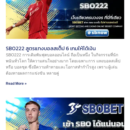
SBO222 สูตรแทงบอลสเต็ป 6 เกมให้ได้เงิน
SBO222 การเดิมพันฟุตบอลออนไลน์ ถือเป็นหนึ่ง ในกิจกรรมที่นัก
พนันทั่วโลก ให้ความสนใจอย่างมาก โดยเฉพาะการ แทงบอลสเต็ป
หรือ บอลชุด ซึ่งมีความท้าทายและโอกาสทำกำไรสูง เพราะผู้เล่น
ต้องทายผลการแข่งขัน หลายคู่
Read More »