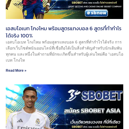
เอสบโอเบท โกงไหม พร้อมสูตรแทงบอล 6 สูตรที่ทำกำไร
ได้จริง 100%
เอสบโอเบท โกงไหม พร้อมสูตรแทงบอล 6 สูตรที่ทำกำไรได้จริง การ
เลือกเว็บไซต์พนันออนไลน์ที่เชื่อถือได้เป็นสิ่งสำคัญสำหรับนักเดิมพัน
ทุกคน และหนึ่งในคำถามที่มักจะเกิดขึ้นสำหรับผู้เล่นใหม่คือ “เอสบโอ
เบท โกงไห
Read More »