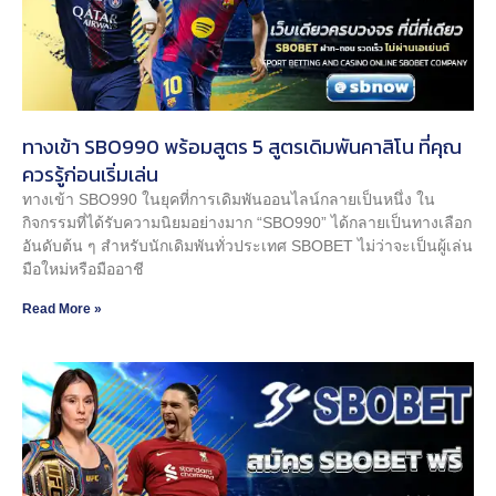
ทางเข้า SBO990 พร้อมสูตร 5 สูตรเดิมพันคาสิโน ที่คุณ
ควรรู้ก่อนเริ่มเล่น
ทางเข้า SBO990 ในยุคที่การเดิมพันออนไลน์กลายเป็นหนึ่ง ใน
กิจกรรมที่ได้รับความนิยมอย่างมาก “SBO990” ได้กลายเป็นทางเลือก
อันดับต้น ๆ สำหรับนักเดิมพันทั่วประเทศ SBOBET ไม่ว่าจะเป็นผู้เล่น
มือใหม่หรือมืออาชี
Read More »