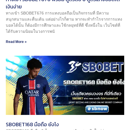
เงินง่าย
ทางเข้า SBOBET676 การแทงบอลถือเป็นกิจกรรมที่ มีความ
สนุกสนานและตื่นเต้น แต่อย่างไรก็ตาม หากจะทำกำไรจากการแทง
บอลได้นั้น ก็ต้องมีการศึกษาและใช้กลยุทธ์ที่ดี ซึ่งหนึ่งใน เว็บไซต์ที่
ได้รับความนิยมในวงการพนั
Read More »
SBOBET168 มือถือ ยังไง