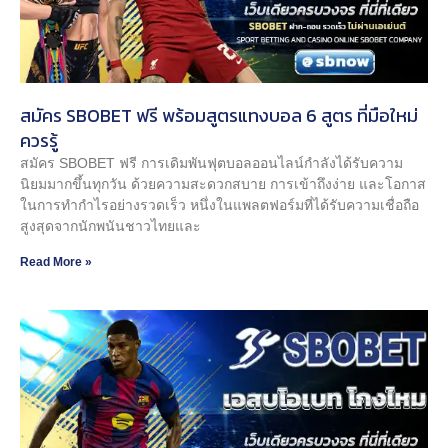
สมัคร SBOBET ฟรี พร้อมสูตรแทงบอล 6 สูตร ที่มือใหม่
ควรรู้
สมัคร SBOBET ฟรี การเดิมพันฟุตบอลออนไลน์กำลังได้รับความ
นิยมมากขึ้นทุกวัน ด้วยความสะดวกสบาย การเข้าถึงง่าย และโอกาส
ในการทำกำไรอย่างรวดเร็ว หนึ่งในแพลตฟอร์มที่ได้รับความเชื่อถือ
สูงสุดจากนักพนันชาวไทยและ
Read More »