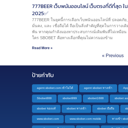
777BEER เว็บพนันออนไลน์ เว็บตรงที่ดีที่สุด ใน
2025✅
777BEER ในยุคนี้การเลือกเว็บพนันออนไลน์ที่ ปลอดภัย,
มั่นคง, และ เชื่อถือได้ ถือเป็นสิ่งสำคัญที่สุดในการวางเดิ
พัน หากคุณกำลังมองหาประสบการณ์เดิมพันที่ไม่เหมือน
ใคร SBOBET คือทางเลือกที่คุณไม่ควรมองข้าม
Read More »
« Previous
ป้ายกำกับ
agent.sbobet.com เข้าไม่ได้
agent sbobet ทางเข้า
App
Sbobet888
sbobet999
sbobet1688
sbobet as
sbobet ของแท้
sbobet ทางเข้า
sbobet มือถือ
sb
www.sbobet.com
www.sbobet.com mobile
ทางเข้า sbo