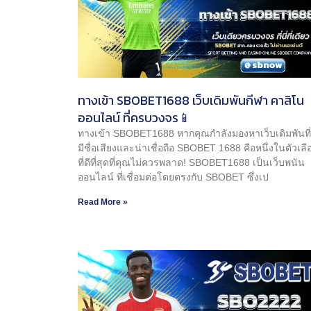
ทางเข้า SBOBET1688 เว็บเดิมพันกีฬา คาสิโน
ออนไลน์ ที่ครบวงจร📱
ทางเข้า SBOBET1688 หากคุณกำลังมองหาเว็บเดิมพันที่
มีชื่อเสียงและน่าเชื่อถือ SBOBET 1688 คือหนึ่งในตัวเลื
ที่ดีที่สุดที่คุณไม่ควรพลาด! SBOBET1688 เป็นเว็บพนัน
ออนไลน์ ที่เชื่อมต่อโดยตรงกับ SBOBET ซึ่งเป
Read More »