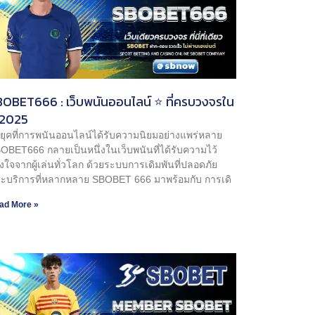
OBET666 : เว็บพนันออนไลน์ ⭐ ที่ครบวงจรใน
 2025
ยุคที่การพนันออนไลน์ได้รับความนิยมอย่างแพร่หลาย
OBET666 กลายเป็นหนึ่งในเว็บพนันที่ได้รับความไว้
งใจจากผู้เล่นทั่วโลก ด้วยระบบการเดิมพันที่ปลอดภัย
ะบริการที่หลากหลาย SBOBET 666 มาพร้อมกับ การเดิ
ad More »