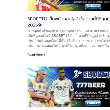
SBOBET12 เว็บพนันออนไลน์ เว็บตรงที่ดีที่สุดใ
2025⚽
หากคุณกำลังมองหาความสนุกและความท้าทายจากการ
เดิมพันออนไลน์ SBOBET12 คือคำตอบที่ดีที่สุดสำหรับคุ
เป็นเว็บพนันออนไลน์ที่เปิดให้บริการอย่างครบวงจรไม่ว่
เป็น แทงบอลออนไลน์, คาสิโนสด, สล็อต, และ เกมพนัน
Read More »