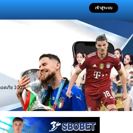
เข้าสู่ระบบ
 ปลอดภัย 100%