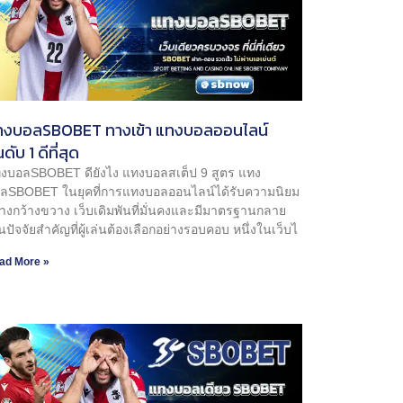
ทงบอลSBOBET ทางเข้า แทงบอลออนไลน์
นดับ 1 ดีที่สุด
งบอลSBOBET ดียังไง แทงบอลสเต็ป 9 สูตร แทง
ลSBOBET ในยุคที่การแทงบอลออนไลน์ได้รับความนิยม
่างกว้างขวาง เว็บเดิมพันที่มั่นคงและมีมาตรฐานกลาย
็นปัจจัยสำคัญที่ผู้เล่นต้องเลือกอย่างรอบคอบ หนึ่งในเว็บไ
ad More »