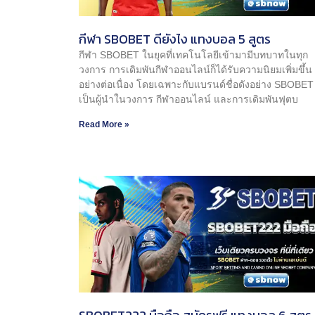
กีฬา SBOBET ดียังไง แทงบอล 5 สูตร
กีฬา SBOBET ในยุคที่เทคโนโลยีเข้ามามีบทบาทในทุก
วงการ การเดิมพันกีฬาออนไลน์ก็ได้รับความนิยมเพิ่มขึ้น
อย่างต่อเนื่อง โดยเฉพาะกับแบรนด์ชื่อดังอย่าง SBOBET ท
เป็นผู้นำในวงการ กีฬาออนไลน์ และการเดิมพันฟุตบ
Read More »