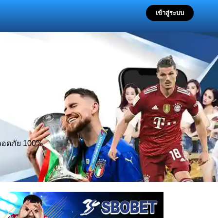
เข้าสู่ระบบ
 ปลอดภัย 100%