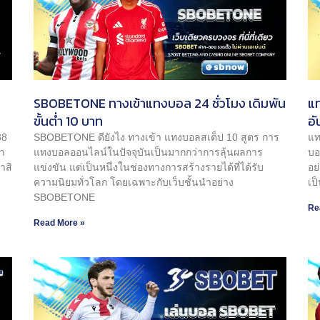
SBOBETONE ทางเข้าแทงบอล 24 ชั่วโมง เดิมพัน
แ
ขั้นต่ำ 10 บาท
อั
88
SBOBETONE ดียังไง ทางเข้า แทงบอลสเต็ป 10 สูตร การ
แท
จำ
แทงบอลออนไลน์ในปัจจุบันเป็นมากกว่าการลุ้นผลการ
บอ
าสิ
แข่งขัน แต่เป็นหนึ่งในช่องทางการสร้างรายได้ที่ได้รับ
อย
ความนิยมทั่วโลก โดยเฉพาะกับเว็บชั้นนำอย่าง
เป
SBOBETONE
Re
Read More »