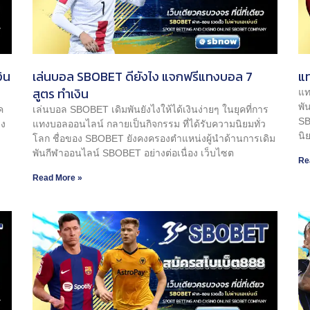
งิน
เล่นบอล SBOBET ดียังไง แจกฟรีแทงบอล 7
แท
สูตร ทำเงิน
แท
พั
ค
เล่นบอล SBOBET เดิมพันยังไงให้ได้เงินง่ายๆ ในยุคที่การ
SB
าง
แทงบอลออนไลน์ กลายเป็นกิจกรรม ที่ได้รับความนิยมทั่ว
นิ
โลก ชื่อของ SBOBET ยังคงครองตำแหน่งผู้นำด้านการเดิม
พันกีฬาออนไลน์ SBOBET อย่างต่อเนื่อง เว็บไซต
Re
Read More »