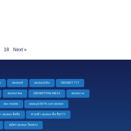
18
Next »
s
sbobet9
sbobet24hr
SBOBET 777
sbobet live
SBOBETONLINE24
sbobet sc
sbo mobile
www.pic5678.com sbobet
า sbobet มือถือ
ทางเข้า sbobet มือ ถือ777
สมัคร sbobet โดยตรง