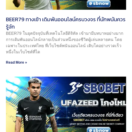
BEER79 ทางเข้า เดิมพันออนไลน์ครบวงจร ที่นักพนันควร
รู้จัก
BEER79 ในยุคปัจจุบันที่เทคโนโลยีดิจิทัล เข้ามามีบทบาทอย่างมาก
การเดิมพันออนไลน์กลายเป็นส่วนหนึ่งของชีวิตผู้เล่นหลายคน โดย
เฉพาะในประเทศไทย ที่เว็บไซต์พนันออนไลน์ เติบโตอย่างรวดเร็ว
หนึ่งในเว็บไซต์ที่ได
Read More »