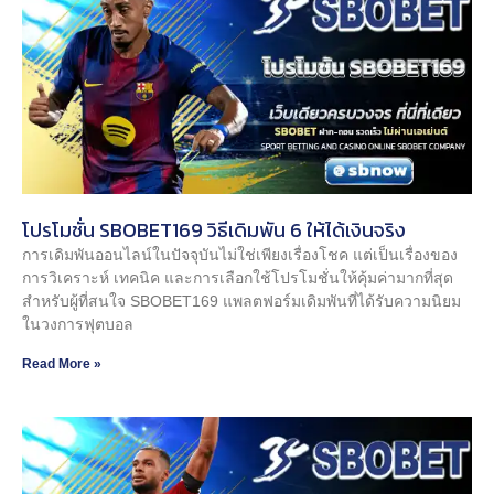
โปรโมชั่น SBOBET169 วิธีเดิมพัน 6 ให้ได้เงินจริง
การเดิมพันออนไลน์ในปัจจุบันไม่ใช่เพียงเรื่องโชค แต่เป็นเรื่องของ
การวิเคราะห์ เทคนิค และการเลือกใช้โปรโมชั่นให้คุ้มค่ามากที่สุด
สำหรับผู้ที่สนใจ SBOBET169 แพลตฟอร์มเดิมพันที่ได้รับความนิยม
ในวงการฟุตบอล
Read More »