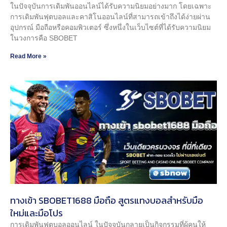
ในปัจจุบันการเดิมพันออนไลน์ได้รับความนิยมอย่างมาก โดยเฉพาะ
การเดิมพันฟุตบอลและคาสิโนออนไลน์ที่สามารถเข้าถึงได้ง่ายผ่าน
อุปกรณ์ มือถือหรือคอมพิวเตอร์ ซึ่งหนึ่งในเว็บไซต์ที่ได้รับความนิยม
ในวงการคือ SBOBET
Read More »
ทางเข้า SBOBET1688 มือถือ สูตรแทงบอลสำหรับมือ
ใหม่และมือโปร
การเดิมพันฟุตบอลออนไลน์ ในปัจจุบันกลายเป็นกิจกรรมที่ผู้คนให้