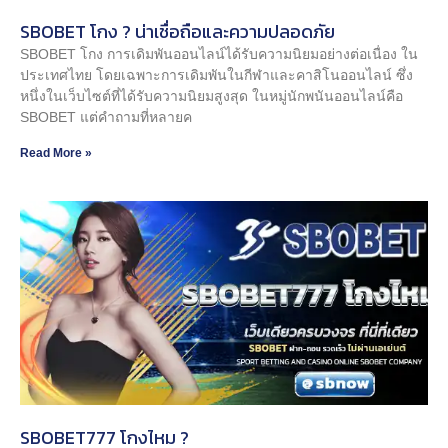
SBOBET โกง ? น่าเชื่อถือและความปลอดภัย
SBOBET โกง การเดิมพันออนไลน์ได้รับความนิยมอย่างต่อเนื่อง ใน
ประเทศไทย โดยเฉพาะการเดิมพันในกีฬาและคาสิโนออนไลน์ ซึ่ง
หนึ่งในเว็บไซต์ที่ได้รับความนิยมสูงสุด ในหมู่นักพนันออนไลน์คือ
SBOBET แต่คำถามที่หลายค
Read More »
SBOBET777 โกงไหม ?