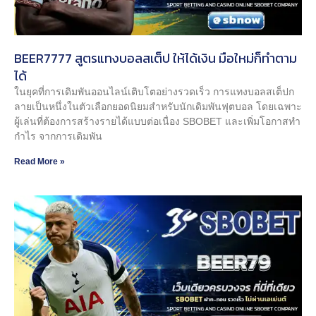
BEER7777 สูตรแทงบอลสเต็ป ให้ได้เงิน มือใหม่ก็ทำตาม
ได้
ในยุคที่การเดิมพันออนไลน์เติบโตอย่างรวดเร็ว การแทงบอลสเต็ปก
ลายเป็นหนึ่งในตัวเลือกยอดนิยมสำหรับนักเดิมพันฟุตบอล โดยเฉพาะ
ผู้เล่นที่ต้องการสร้างรายได้แบบต่อเนื่อง SBOBET และเพิ่มโอกาสทำ
กำไร จากการเดิมพัน
Read More »