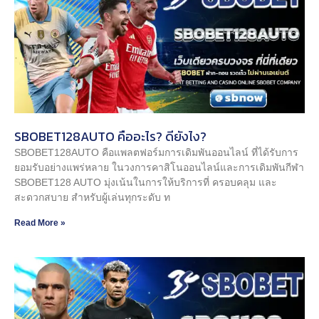
SBOBET128AUTO คืออะไร? ดียังไง?
SBOBET128AUTO คือแพลตฟอร์มการเดิมพันออนไลน์ ที่ได้รับการ
ยอมรับอย่างแพร่หลาย ในวงการคาสิโนออนไลน์และการเดิมพันกีฬา
SBOBET128 AUTO มุ่งเน้นในการให้บริการที่ ครอบคลุม และ
สะดวกสบาย สำหรับผู้เล่นทุกระดับ ท
Read More »