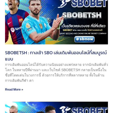
SBOBETSH : ทางเข้า SBO เล่นเดิมพันออนไลน์ที่สมบูรณ์
แบบ
การเดิมพันออนไลน์ได้รับความนิยมอย่างแพร่หลาย จากนักเดิมพันทั่ว
โลก ในหลายปีที่ผ่านมา และเว็บไซต์ SBOBETSH กลายเป็นหนึ่งใน
ชื่อที่โดดเด่นในวงการนี้ ด้วยการให้บริการที่หลากหลาย ทั้งในด้าน
การเดิมพันกีฬา คา
Read More »