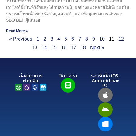
ในโลกของการเดิมพันออนไลน์ SBO168 คือชื่อที่ไม่ควรมองข้าม
เว็บไซต์นี้เป็นที่รู้จักและได้รับความนิยมอย่างแพร่หลายไม่เพียงแต่ใน
ประเทศไทยเพื่อเข้ารหัสข้อมูลส่วนตัว และข้อมูลทางการเงินของ
SBO BET ผู้เล่นอย
Read More »
« Previous
1
2
3
4
5
6
7
8
9
10
11
12
13
14
15
16
17
18
Next »
ช่องทางการ
ติดต่อเรา
รองรับทั้ง iOS,
ฝากเงิน
Android และ
PC