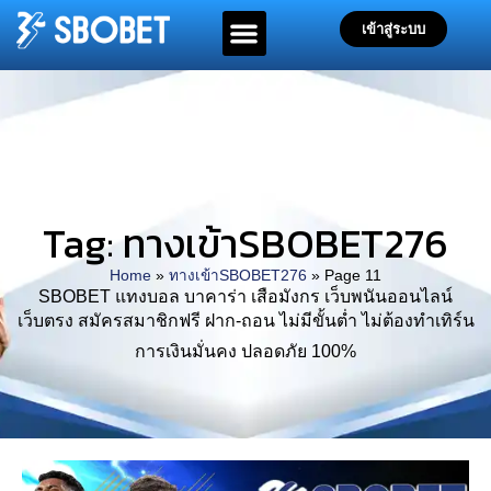
เข้าสู่ระบบ
Tag: ทางเข้าSBOBET276
Home
»
ทางเข้าSBOBET276
»
Page 11
SBOBET แทงบอล บาคาร่า เสือมังกร เว็บพนันออนไลน์
เว็บตรง สมัครสมาชิกฟรี ฝาก-ถอน ไม่มีขั้นต่ำ ไม่ต้องทำเทิร์น
การเงินมั่นคง ปลอดภัย 100%