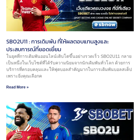
SBO2U11 : การเดิมพัน ที่ให้ผลตอบแทนสูงและ
ประสบการณ์ที่ยอดเยี่ยม
ในยุคที่การเดิมพันออนไลน์เติบโตขึ้นอย่างรวดเร็ว SBO2U11 กลาย
เป็นหนึ่งในเว็บไซต์ที่ได้รับความนิยมจากนักเดิมพันทั่วโลก ด้วยการ
บริการที่ครอบคลุมและให้ฟุตบอลสำคัญมากในการเดิมพันบอลสเต็ป
เพราะยิ่งคุณเลือกค
Read More »