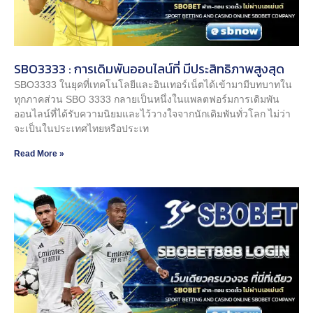
SBO3333 : การเดิมพันออนไลน์ที่ มีประสิทธิภาพสูงสุด
SBO3333 ในยุคที่เทคโนโลยีและอินเทอร์เน็ตได้เข้ามามีบทบาทใน
ทุกภาคส่วน SBO 3333 กลายเป็นหนึ่งในแพลตฟอร์มการเดิมพัน
ออนไลน์ที่ได้รับความนิยมและไว้วางใจจากนักเดิมพันทั่วโลก ไม่ว่า
จะเป็นในประเทศไทยหรือประเท
Read More »