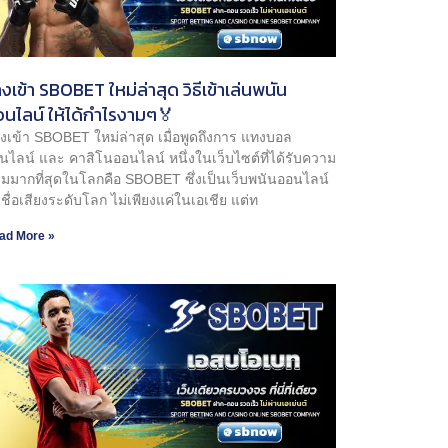
งเข้า SBOBET ใหม่ล่าสุด วิธีเข้าเล่นพนัน
นไลน์ ให้ได้กำไรงามๆ🏅
งเข้า SBOBET ใหม่ล่าสุด เมื่อพูดถึงการ แทงบอล
นไลน์ และ คาสิโนออนไลน์ หนึ่งในเว็บไซต์ที่ได้รับความ
ยมมากที่สุดในโลกคือ SBOBET ซึ่งเป็นเว็บพนันออนไลน์
่มีชื่อเสียงระดับโลก ไม่เพียงแค่ในเอเชีย แต่ท
ad More »