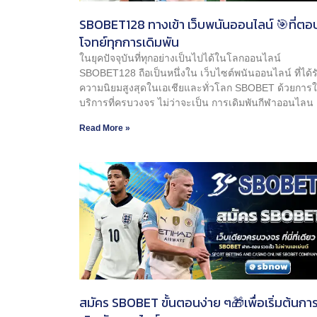
SBOBET128 ทางเข้า เว็บพนันออนไลน์ 🎯ที่ตอ
โจทย์ทุกการเดิมพัน
ในยุคปัจจุบันที่ทุกอย่างเป็นไปได้ในโลกออนไลน์
SBOBET128 ถือเป็นหนึ่งใน เว็บไซต์พนันออนไลน์ ที่ได้ร
ความนิยมสูงสุดในเอเชียและทั่วโลก SBOBET ด้วยการใ
บริการที่ครบวงจร ไม่ว่าจะเป็น การเดิมพันกีฬาออนไลน
Read More »
สมัคร SBOBET ขั้นตอนง่าย ๆ🎁เพื่อเริ่มต้นกา