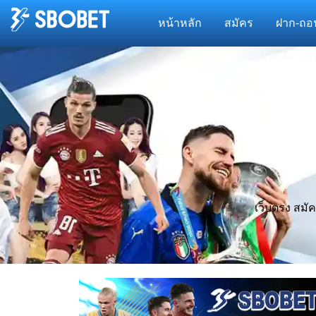
หน้าหลัก
สมัคร
ฝาก-ถอ
เว็บตรง สมัค