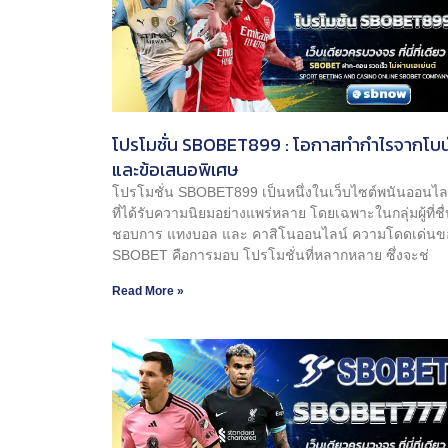
โปรโมชั่น SBOBET899 : โอกาสทำกำไรจากโบน
และข้อเสนอพิเศษ
โปรโมชั่น SBOBET899 เป็นหนึ่งในเว็บไซต์พนันออนไล
ที่ได้รับความนิยมอย่างแพร่หลาย โดยเฉพาะในกลุ่มผู้ที่ชื
ชอบการ แทงบอล และ คาสิโนออนไลน์ ความโดดเด่นข
SBOBET คือการมอบ โปรโมชั่นที่หลากหลาย ซึ่งจะช่
Read More »