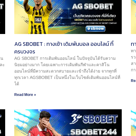
ย
AG SBOBET : ทางเข้า เดิมพันบอล ออนไลน์ ที่
ทา
ครบวงจร
ทา
รว
ใน
AG SBOBET การเดิมพันออนไลน์ ในปัจจุบันได้รับความ
สา
และ
นิยมอย่างมาก โดยเฉพาะการเดิมพันกีฬาและคาสิโน
กา
ออนไลน์ที่มีความสะดวกสบายและเข้าถึงได้ง่าย จากทุกที่
ทุกเวลา AGSBOBET เป็นหนึ่งในเว็บไซต์เดิมพันออนไลน์ที่
Re
ได้
Read More »