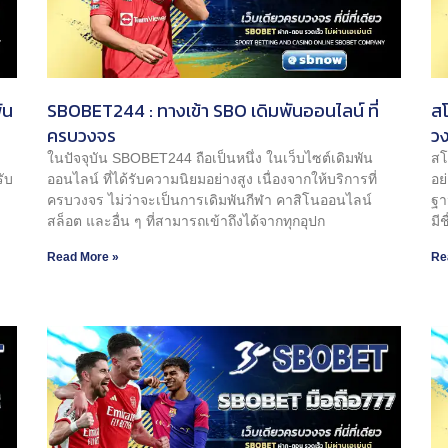
ัน
SBOBET244 : ทางเข้า SBO เดิมพันออนไลน์ ที่
สโ
ครบวงจร
ว
ในปัจจุบัน SBOBET244 ถือเป็นหนึ่ง ในเว็บไซต์เดิมพัน
สโ
ับ
ออนไลน์ ที่ได้รับความนิยมอย่างสูง เนื่องจากให้บริการที่
อย
ครบวงจร ไม่ว่าจะเป็นการเดิมพันกีฬา คาสิโนออนไลน์
ฐา
สล็อต และอื่น ๆ ที่สามารถเข้าถึงได้จากทุกอุปก
มี
Read More »
Re