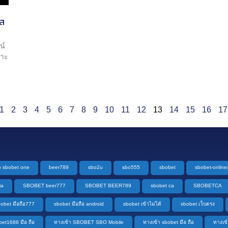
ัส
น์
พาะ
1
2
3
4
5
6
7
8
9
10
11
12
13
14
15
16
17
 sbobet one
beer789
sbo2u
sbo555
sbobet
sbobet-online
ia
SBOBET beer777
SBOBET BEER789
sbobet ca
SBOBETCA
obet มือถือ777
sbobet มือถือ android
sbobet เข้าไม่ได้
sbobet เว็บตรง
bet1688 มือ ถือ
ทางเข้า SBOBET SBO Mobile
ทางเข้า sbobet มือ ถือ
ทางเข้