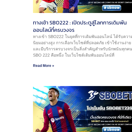
ทางเข้า SBO222 : เปิดประตูสู่โลกการเดิมพัน
ออนไลน์ที่ครบวงจร
ทางเข้า SBO222 ในยุคที่การเดิมพันออนไลน์ ได้รับควา
นิยมอย่างสูง การเลือกเว็บไซต์ที่ปลอดภัย เข้าใช้งานง่าย
และมีบริการครบวงจรเป็นสิ่งสำคัญสำหรับนักพนันทุกค
SBO 222 คือหนึ่ง ในเว็บไซต์เดิมพันออนไลน์ที่
Read More »