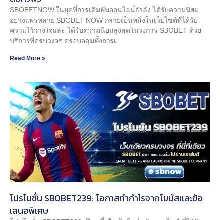
SBOBETNOW ในยุคที่การเดิมพันออนไลน์กำลัง ได้รับความนิยม
อย่างแพร่หลาย SBOBET NOW กลายเป็นหนึ่งในเว็บไซต์ที่ได้รับ
ความไว้วางใจและ ได้รับความนิยมสูงสุดในวงการ SBOBET ด้วย
บริการที่ครบวงจร ครอบคลุมทั้งการเ
Read More »
โปรโมชั่น SBOBET239: โอกาสทำกำไรจากโบนัสและข้อ
เสนอพิเศษ