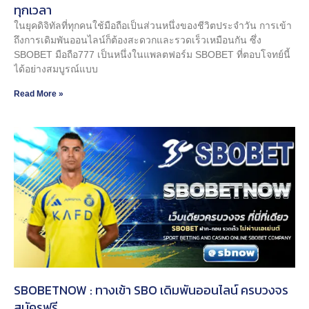
ทุกเวลา
ในยุคดิจิทัลที่ทุกคนใช้มือถือเป็นส่วนหนึ่งของชีวิตประจำวัน การเข้า
ถึงการเดิมพันออนไลน์ก็ต้องสะดวกและรวดเร็วเหมือนกัน ซึ่ง
SBOBET มือถือ777 เป็นหนึ่งในแพลตฟอร์ม SBOBET ที่ตอบโจทย์นี้
ได้อย่างสมบูรณ์แบบ
Read More »
SBOBETNOW : ทางเข้า SBO เดิมพันออนไลน์ ครบวงจร
สมัครฟรี