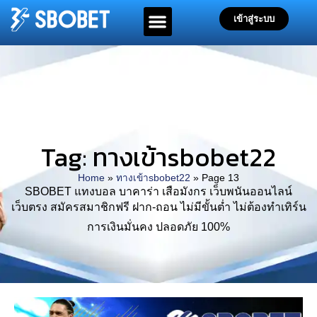
เข้าสู่ระบบ
Tag: ทางเข้าsbobet22
Home
»
ทางเข้าsbobet22
»
Page 13
SBOBET แทงบอล บาคาร่า เสือมังกร เว็บพนันออนไลน์
เว็บตรง สมัครสมาชิกฟรี ฝาก-ถอน ไม่มีขั้นต่ำ ไม่ต้องทำเทิร์น
การเงินมั่นคง ปลอดภัย 100%