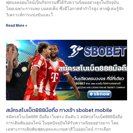
ฟุตบอลออนไลน์เป็นกิจกรรมที่ได้รับความนิยมอย่างสูงในปัจจุบัน
โดยเฉพาะการแทง บอลสเต็ป ซึ่งมีโอกาสทำกำไรสูง หากผู้เล่นรู้จัก
วิเคราะห์การแข่งขันและใ
Read More »
สมัครสโบเบ็ต888มือถือ ทางเข้า sbobet mobile
สมัครสโบเบ็ต888 มือถือ เว็บตรง อันดับ 1 สมัครสโบเบ็ต888มือถือ
การเดิมพันออนไลน์ ในยุคปัจจุบันได้รับความนิยมอย่างมาก โดย
เฉพาะการเดิมพันฟุตบอลและเกมคาสิโนออนไลน์ การเลือก