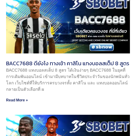
BACC7688 ดียังไง ทางเข้า คาสิโน แทงบอลสเต็ป 8 สูตร
BACC7688 แทงบอลสเต็ป 8 สูตร ได้เงินง่ายๆ BACC7688 ในยุคที่
การเดิมพันออนไลน์ เข้ามามีบทบาทในชีวิตประจำวันของนักพนันทั่ว
โลก เว็บไซต์ที่ให้บริการครบวงจรทั้ง คาสิโน และ แทงบอลออนไลน์
กลายเป็นตัวเลือกที่ ผ
Read More »