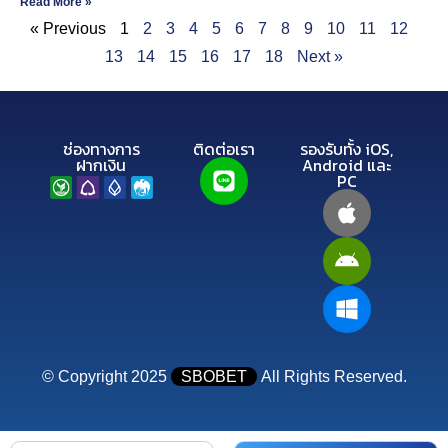
Read More »
« Previous
1
2
3
4
5
6
7
8
9
10
11
12
13
14
15
16
17
18
Next »
ช่องทางการ
ติดต่อเรา
รองรับทั้ง iOS,
ฝากเงิน
Android และ
PC
© Copyright 2025
SBOBET
All Rights Reserved.