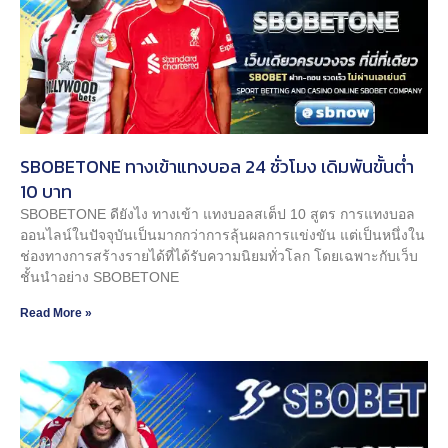
SBOBETONE ทางเข้าแทงบอล 24 ชั่วโมง เดิมพันขั้นต่ำ
10 บาท
SBOBETONE ดียังไง ทางเข้า แทงบอลสเต็ป 10 สูตร การแทงบอล
ออนไลน์ในปัจจุบันเป็นมากกว่าการลุ้นผลการแข่งขัน แต่เป็นหนึ่งใน
ช่องทางการสร้างรายได้ที่ได้รับความนิยมทั่วโลก โดยเฉพาะกับเว็บ
ชั้นนำอย่าง SBOBETONE
Read More »