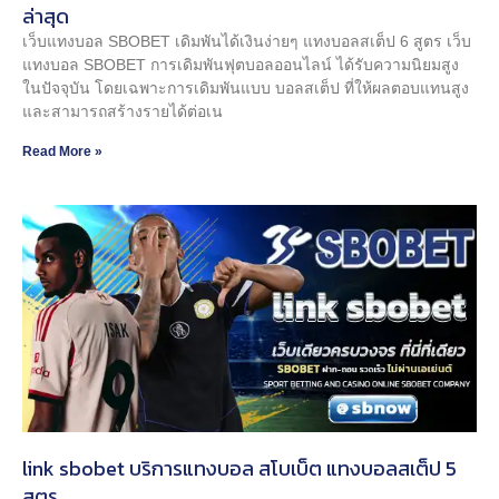
ล่าสุด
เว็บแทงบอล SBOBET เดิมพันได้เงินง่ายๆ แทงบอลสเต็ป 6 สูตร เว็บ
แทงบอล SBOBET การเดิมพันฟุตบอลออนไลน์ ได้รับความนิยมสูง
ในปัจจุบัน โดยเฉพาะการเดิมพันแบบ บอลสเต็ป ที่ให้ผลตอบแทนสูง
และสามารถสร้างรายได้ต่อเน
Read More »
link sbobet บริการแทงบอล สโบเบ็ต แทงบอลสเต็ป 5
สูตร