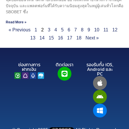
ปัจจุบัน และแพลตฟอร์มที่ได้รับความนิยมสูงสุดในหมู่ผู้เล่นทั่วโลกคือ
SBOBET ซึ่ง
Read More »
« Previous
1
2
3
4
5
6
7
8
9
10
11
12
13
14
15
16
17
18
Next »
ช่องทางการ
ติดต่อเรา
รองรับทั้ง iOS,
ฝากเงิน
Android และ
PC