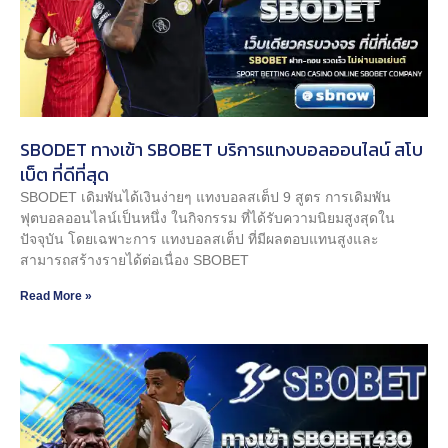
SBODET ทางเข้า SBOBET บริการแทงบอลออนไลน์ สโบ
เบ็ต ที่ดีที่สุด
SBODET เดิมพันได้เงินง่ายๆ แทงบอลสเต็ป 9 สูตร การเดิมพัน
ฟุตบอลออนไลน์เป็นหนึ่ง ในกิจกรรม ที่ได้รับความนิยมสูงสุดใน
ปัจจุบัน โดยเฉพาะการ แทงบอลสเต็ป ที่มีผลตอบแทนสูงและ
สามารถสร้างรายได้ต่อเนื่อง SBOBET
Read More »