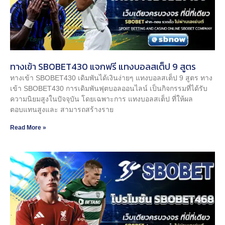
ทางเข้า SBOBET430 แจกฟรี แทงบอลสเต็ป 9 สูตร
ทางเข้า SBOBET430 เดิมพันได้เงินง่ายๆ แทงบอลสเต็ป 9 สูตร ทาง
เข้า SBOBET430 การเดิมพันฟุตบอลออนไลน์ เป็นกิจกรรมที่ได้รับ
ความนิยมสูงในปัจจุบัน โดยเฉพาะการ แทงบอลสเต็ป ที่ให้ผล
ตอบแทนสูงและ สามารถสร้างราย
Read More »