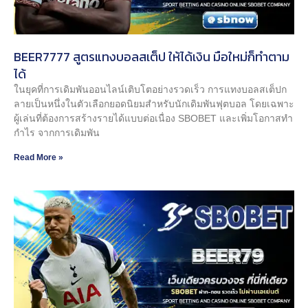
BEER7777 สูตรแทงบอลสเต็ป ให้ได้เงิน มือใหม่ก็ทำตาม
ได้
ในยุคที่การเดิมพันออนไลน์เติบโตอย่างรวดเร็ว การแทงบอลสเต็ปก
ลายเป็นหนึ่งในตัวเลือกยอดนิยมสำหรับนักเดิมพันฟุตบอล โดยเฉพาะ
ผู้เล่นที่ต้องการสร้างรายได้แบบต่อเนื่อง SBOBET และเพิ่มโอกาสทำ
กำไร จากการเดิมพัน
Read More »