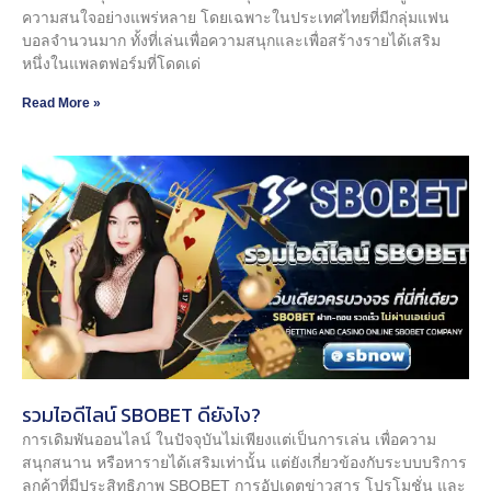
ความสนใจอย่างแพร่หลาย โดยเฉพาะในประเทศไทยที่มีกลุ่มแฟน
บอลจำนวนมาก ทั้งที่เล่นเพื่อความสนุกและเพื่อสร้างรายได้เสริม
หนึ่งในแพลตฟอร์มที่โดดเด่
Read More »
รวมไอดีไลน์ SBOBET ดียังไง?
การเดิมพันออนไลน์ ในปัจจุบันไม่เพียงแต่เป็นการเล่น เพื่อความ
สนุกสนาน หรือหารายได้เสริมเท่านั้น แต่ยังเกี่ยวข้องกับระบบบริการ
ลูกค้าที่มีประสิทธิภาพ SBOBET การอัปเดตข่าวสาร โปรโมชั่น และ