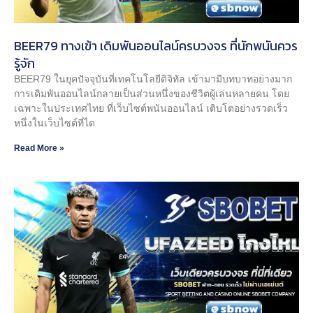
BEER79 ทางเข้า เดิมพันออนไลน์ครบวงจร ที่นักพนันควร
รู้จัก
BEER79 ในยุคปัจจุบันที่เทคโนโลยีดิจิทัล เข้ามามีบทบาทอย่างมาก
การเดิมพันออนไลน์กลายเป็นส่วนหนึ่งของชีวิตผู้เล่นหลายคน โดย
เฉพาะในประเทศไทย ที่เว็บไซต์พนันออนไลน์ เติบโตอย่างรวดเร็ว
หนึ่งในเว็บไซต์ที่ได
Read More »