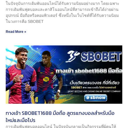
ในปัจจุบันการเดิมพันออนไลน์ได้รับความนิยมอย่างมาก โดยเฉพาะ
การเดิมพันฟุตบอลและคาสิโนออนไลน์ที่สามารถเข้าถึงได้ง่ายผ่าน
อุปกรณ์ มือถือหรือคอมพิวเตอร์ ซึ่งหนึ่งในเว็บไซต์ที่ได้รับความนิยม
ในวงการคือ SBOBET
Read More »
ทางเข้า SBOBET1688 มือถือ สูตรแทงบอลสำหรับมือ
ใหม่และมือโปร
การเดิมพันฟุตบอลออนไลน์ ในปัจจุบันกลายเป็นกิจกรรมที่ผู้คนให้