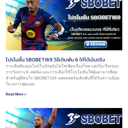
โปรโมชั่น SBOBET169 วิธีเดิมพัน 6 ให้ได้เงินจริง
การเดิมพันออนไลน์ในปัจจุบันไม่ใช่เพียงเรื่องโชค แต่เป็นเรื่องของ
การวิเคราะห์ เทคนิค และการเลือกใช้โปรโมชั่นให้คุ้มค่ามากที่สุด
สำหรับผู้ที่สนใจ SBOBET169 แพลตฟอร์มเดิมพันที่ได้รับความนิยม
ในวงการฟุตบอล
Read More »