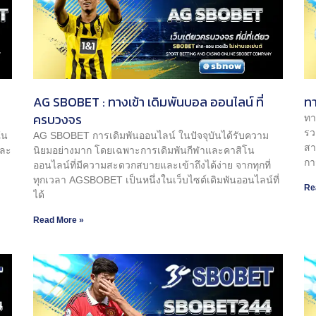
ย
AG SBOBET : ทางเข้า เดิมพันบอล ออนไลน์ ที่
ทา
ครบวงจร
ทา
รว
ใน
AG SBOBET การเดิมพันออนไลน์ ในปัจจุบันได้รับความ
สา
และ
นิยมอย่างมาก โดยเฉพาะการเดิมพันกีฬาและคาสิโน
กา
ออนไลน์ที่มีความสะดวกสบายและเข้าถึงได้ง่าย จากทุกที่
ทุกเวลา AGSBOBET เป็นหนึ่งในเว็บไซต์เดิมพันออนไลน์ที่
Re
ได้
Read More »