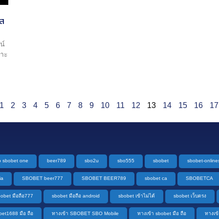
ัส
น์
พาะ
1
2
3
4
5
6
7
8
9
10
11
12
13
14
15
16
17
 sbobet one
beer789
sbo2u
sbo555
sbobet
sbobet-online
ia
SBOBET beer777
SBOBET BEER789
sbobet ca
SBOBETCA
obet มือถือ777
sbobet มือถือ android
sbobet เข้าไม่ได้
sbobet เว็บตรง
bet1688 มือ ถือ
ทางเข้า SBOBET SBO Mobile
ทางเข้า sbobet มือ ถือ
ทางเข้