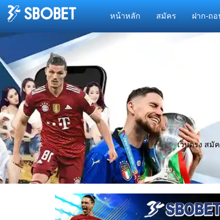
หน้าหลัก
สมัคร
ฝาก-ถอ
เว็บตรง สมัค