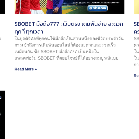
SBOBET มือถือ777 : เว็บตรง เดิมพันง่าย สะดวก
SB
ทุกที่ ทุกเวลา
คร
ม
ในยุคดิจิทัลที่ทุกคนใช้มือถือเป็นส่วนหนึ่งของชีวิตประจำวัน
SB
การเข้าถึงการเดิมพันออนไลน์ก็ต้องสะดวกและรวดเร็ว
คว
น
เหมือนกัน ซึ่ง SBOBET มือถือ777 เป็นหนึ่งใน
ใน
แพลตฟอร์ม SBOBET ที่ตอบโจทย์นี้ได้อย่างสมบูรณ์แบบ
ใน
กา
Read More »
Re