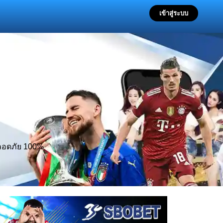
เข้าสู่ระบบ
 ปลอดภัย 100%