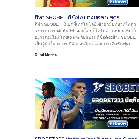
กีฬา SBOBET ดียังไง แทงบอล 5 สูตร
กีฬา SBOBET ในยุคที่เทคโนโลยีเข้ามามีบทบาทในทุก
วงการ การเดิมพันกีฬาออนไลน์ก็ได้รับความนิยมเพิ่มขึ้น
อย่างต่อเนื่อง โดยเฉพาะกับแบรนด์ชื่อดังอย่าง SBOBET ท
เป็นผู้นำในวงการ กีฬาออนไลน์ และการเดิมพันฟุตบ
Read More »