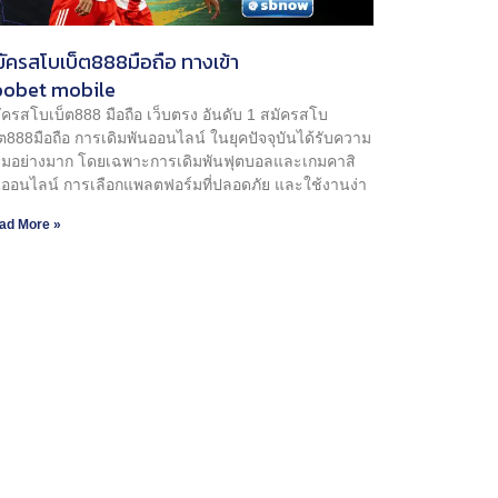
ัครสโบเบ็ต888มือถือ ทางเข้า
bobet mobile
ัครสโบเบ็ต888 มือถือ เว็บตรง อันดับ 1 สมัครสโบ
็ต888มือถือ การเดิมพันออนไลน์ ในยุคปัจจุบันได้รับความ
ยมอย่างมาก โดยเฉพาะการเดิมพันฟุตบอลและเกมคาสิ
ออนไลน์ การเลือกแพลตฟอร์มที่ปลอดภัย และใช้งานง่า
ad More »