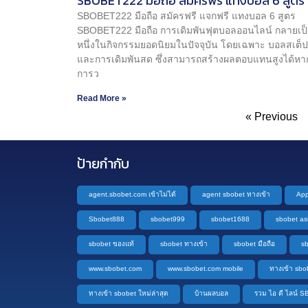
SBOBET222 มือถือ สมัครฟรี แทงบอล 6 สูตร
SBOBET222 มือถือ สมัครฟรี แจกฟรี แทงบอล 6 สูตร
SBOBET222 มือถือ การเดิมพันฟุตบอลออนไลน์ กลายเป
หนึ่งในกิจกรรมยอดนิยมในปัจจุบัน โดยเฉพาะ บอลสเต็ป
และการเดิมพันสด ซึ่งสามารถสร้างผลตอบแทนสูงได้หาก
การว
Read More »
« Previous
ป้ายกำกับ
agent.sbobet.com เข้าไม่ได้
agent sbobet ทางเข้า
App
Sbobet888
sbobet999
sbobet1688
sbobet as
sbobet ของแท้
sbobet ทางเข้า
sbobet มือถือ
sb
www.sbobet.com
www.sbobet.com mobile
ทางเข้า sbo
ทางเข้า sbobet ใหม่ล่าสุด
บ้านผลบอล
รวม ไอ ดี ไลน์ 