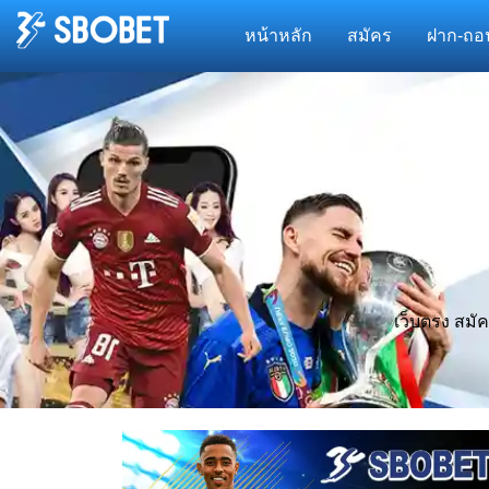
หน้าหลัก
สมัคร
ฝาก-ถอ
เว็บตรง สมัค