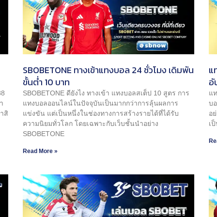
SBOBETONE ทางเข้าแทงบอล 24 ชั่วโมง เดิมพัน
แ
ขั้นต่ำ 10 บาท
อั
88
SBOBETONE ดียังไง ทางเข้า แทงบอลสเต็ป 10 สูตร การ
แท
จำ
แทงบอลออนไลน์ในปัจจุบันเป็นมากกว่าการลุ้นผลการ
บอ
าสิ
แข่งขัน แต่เป็นหนึ่งในช่องทางการสร้างรายได้ที่ได้รับ
อย
ความนิยมทั่วโลก โดยเฉพาะกับเว็บชั้นนำอย่าง
เป
SBOBETONE
Re
Read More »