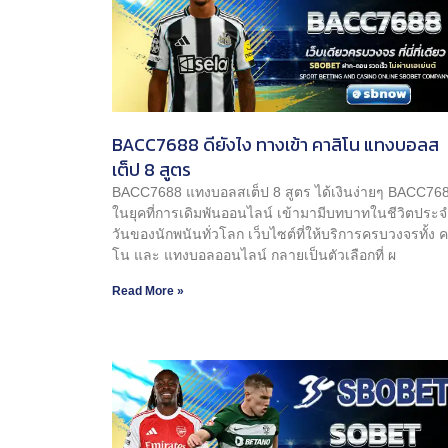
BACC7688 ดียังไง ทางเข้า คาสิโน แทงบอลส
เต็ป 8 สูตร
BACC7688 แทงบอลสเต็ป 8 สูตร ได้เงินง่ายๆ BACC76
ในยุคที่การเดิมพันออนไลน์ เข้ามามีบทบาทในชีวิตประ
วันของนักพนันทั่วโลก เว็บไซต์ที่ให้บริการครบวงจรทั้ง ค
โน และ แทงบอลออนไลน์ กลายเป็นตัวเลือกที่ ผ
Read More »