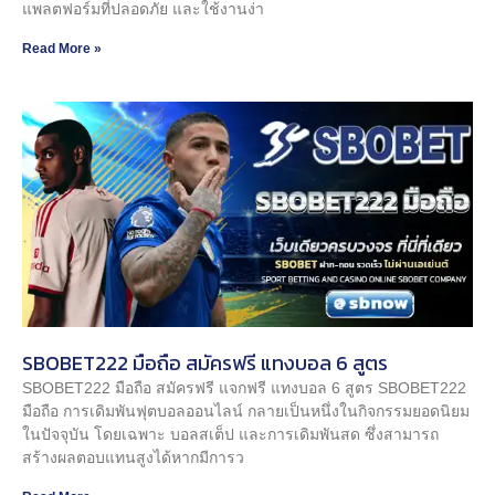
แพลตฟอร์มที่ปลอดภัย และใช้งานง่า
Read More »
SBOBET222 มือถือ สมัครฟรี แทงบอล 6 สูตร
SBOBET222 มือถือ สมัครฟรี แจกฟรี แทงบอล 6 สูตร SBOBET222
มือถือ การเดิมพันฟุตบอลออนไลน์ กลายเป็นหนึ่งในกิจกรรมยอดนิยม
ในปัจจุบัน โดยเฉพาะ บอลสเต็ป และการเดิมพันสด ซึ่งสามารถ
สร้างผลตอบแทนสูงได้หากมีการว