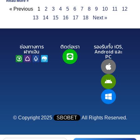
Read More »
« Previous
1
2
3
4
5
6
7
8
9
10
11
12
13
14
15
16
17
18
Next »
ช่องทางการ
ติดต่อเรา
รองรับทั้ง iOS,
ฝากเงิน
Android และ
PC
© Copyright 2025
SBOBET
All Rights Reserved.