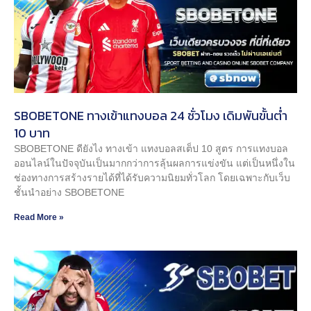
SBOBETONE ทางเข้าแทงบอล 24 ชั่วโมง เดิมพันขั้นต่ำ
10 บาท
SBOBETONE ดียังไง ทางเข้า แทงบอลสเต็ป 10 สูตร การแทงบอล
ออนไลน์ในปัจจุบันเป็นมากกว่าการลุ้นผลการแข่งขัน แต่เป็นหนึ่งใน
ช่องทางการสร้างรายได้ที่ได้รับความนิยมทั่วโลก โดยเฉพาะกับเว็บ
ชั้นนำอย่าง SBOBETONE
Read More »