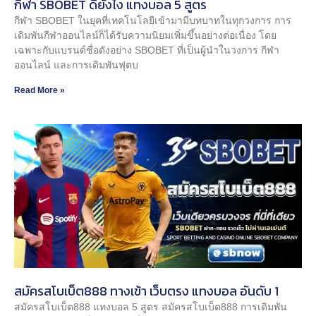
กีฬา SBOBET ดียังไง แทงบอล 5 สูตร
กีฬา SBOBET ในยุคที่เทคโนโลยีเข้ามามีบทบาทในทุกวงการ การ
เดิมพันกีฬาออนไลน์ก็ได้รับความนิยมเพิ่มขึ้นอย่างต่อเนื่อง โดย
เฉพาะกับแบรนด์ชื่อดังอย่าง SBOBET ที่เป็นผู้นำในวงการ กีฬา
ออนไลน์ และการเดิมพันฟุตบ
Read More »
สมัครสโบเบ็ต888 ทางเข้า เว็บตรง แทงบอล อันดับ 1
สมัครสโบเบ็ต888 แทงบอล 5 สูตร สมัครสโบเบ็ต888 การเดิมพัน