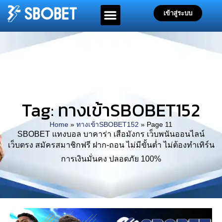
เข้าสู่ระบบ
Tag: ทางเข้าSBOBET152
Home
»
ทางเข้าSBOBET152
»
Page 11
SBOBET แทงบอล บาคาร่า เสือมังกร เว็บพนันออนไลน์
เว็บตรง สมัครสมาชิกฟรี ฝาก-ถอน ไม่มีขั้นต่ำ ไม่ต้องทำเทิร์น
การเงินมั่นคง ปลอดภัย 100%