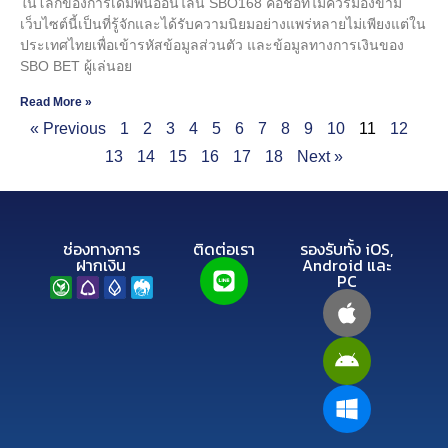
ในโลกของการเดิมพันออนไลน์ SBO168 คือชื่อที่ไม่ควรมองข้าม
เว็บไซต์นี้เป็นที่รู้จักและได้รับความนิยมอย่างแพร่หลายไม่เพียงแต่ใน
ประเทศไทยเพื่อเข้ารหัสข้อมูลส่วนตัว และข้อมูลทางการเงินของ
SBO BET ผู้เล่นอย
Read More »
« Previous
1
2
3
4
5
6
7
8
9
10
11
12
13
14
15
16
17
18
Next »
ช่องทางการ
ติดต่อเรา
รองรับทั้ง iOS,
ฝากเงิน
Android และ
PC