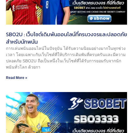
SBO2U : เว็บไซต์เดิมพันออนไลน์ที่ครบวงจรและปลอดภัย
สำหรับนักพนัน
การเล่นพนันออนไลน์ในปัจจุบัน ได้รับความนิยมอย่างมากในทุกช่วง
เวลา โดยเฉพาะกับเว็บไซต์ที่ให้บริการเดิมพันที่ครบครันและมีความ
ปลอดภัย SBO2U ถือเป็นหนึ่งในเว็บไซต์ที่ได้รับการยอมรับจากนัก
พนันทั่วโลก ด้วยกา
Read More »