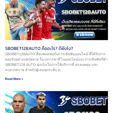
SBOBET128AUTO คืออะไร? ดียังไง?
SBOBET128AUTO คือแพลตฟอร์มการเดิมพันออนไลน์ ที่ได้รับการ
ยอมรับอย่างแพร่หลาย ในวงการคาสิโนออนไลน์และการเดิมพันกีฬา
SBOBET128 AUTO มุ่งเน้นในการให้บริการที่ ครอบคลุม และ
สะดวกสบาย สำหรับผู้เล่นทุกระดับ ท
Read More »