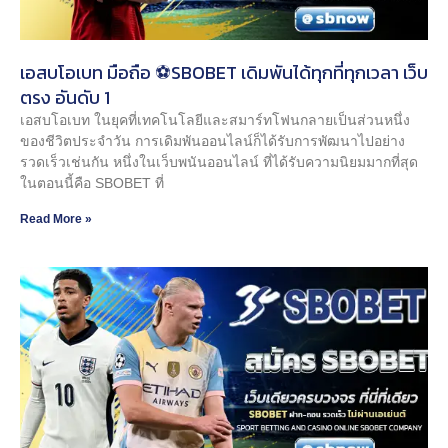
เอสบโอเบท มือถือ ⚽SBOBET เดิมพันได้ทุกที่ทุกเวลา เว็บ
ตรง อันดับ 1
เอสบโอเบท ในยุคที่เทคโนโลยีและสมาร์ทโฟนกลายเป็นส่วนหนึ่ง
ของชีวิตประจำวัน การเดิมพันออนไลน์ก็ได้รับการพัฒนาไปอย่าง
รวดเร็วเช่นกัน หนึ่งในเว็บพนันออนไลน์ ที่ได้รับความนิยมมากที่สุด
ในตอนนี้คือ SBOBET ที่
Read More »