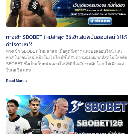
ทางเข้า SBOBET ใหม่ล่าสุด วิธีเข้าเล่นพนันออนไลน์ ให้ได้
กำไรงามๆ🏅
ทางเข้า SBOBET ใหม่ล่าสุด เมื่อพูดถึงการ แทงบอลออนไลน์ และ
คาสิโนออนไลน์ หนึ่งในเว็บไซต์ที่ได้รับความนิยมมากที่สุดในโลกคือ
SBOBET ซึ่งเป็นเว็บพนันออนไลน์ที่มีชื่อเสียงระดับโลก ไม่เพียงแค่
ในเอเชีย แต่ท
Read More »