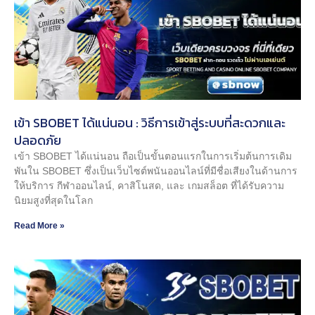
เข้า SBOBET ได้แน่นอน : วิธีการเข้าสู่ระบบที่สะดวกและ
ปลอดภัย
เข้า SBOBET ได้แน่นอน ถือเป็นขั้นตอนแรกในการเริ่มต้นการเดิม
พันใน SBOBET ซึ่งเป็นเว็บไซต์พนันออนไลน์ที่มีชื่อเสียงในด้านการ
ให้บริการ กีฬาออนไลน์, คาสิโนสด, และ เกมสล็อต ที่ได้รับความ
นิยมสูงที่สุดในโลก
Read More »