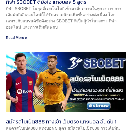
กีฬา SBOBET ดียังไง แทงบอล 5 สูตร
กีฬา SBOBET ในยุคที่เทคโนโลยีเข้ามามีบทบาทในทุกวงการ การ
เดิมพันกีฬาออนไลน์ก็ได้รับความนิยมเพิ่มขึ้นอย่างต่อเนื่อง โดย
เฉพาะกับแบรนด์ชื่อดังอย่าง SBOBET ที่เป็นผู้นำในวงการ กีฬา
ออนไลน์ และการเดิมพันฟุตบ
Read More »
สมัครสโบเบ็ต888 ทางเข้า เว็บตรง แทงบอล อันดับ 1
สมัครสโบเบ็ต888 แทงบอล 5 สูตร สมัครสโบเบ็ต888 การเดิมพัน