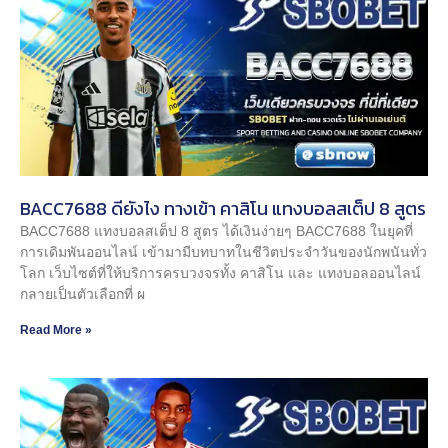
BACC7688 ดียังไง ทางเข้า คาสิโน แทงบอลสเต็ป 8 สูตร
BACC7688 แทงบอลสเต็ป 8 สูตร ได้เงินง่ายๆ BACC7688 ในยุคที่
การเดิมพันออนไลน์ เข้ามามีบทบาทในชีวิตประจำวันของนักพนันทั่ว
โลก เว็บไซต์ที่ให้บริการครบวงจรทั้ง คาสิโน และ แทงบอลออนไลน์
กลายเป็นตัวเลือกที่ ผ
Read More »