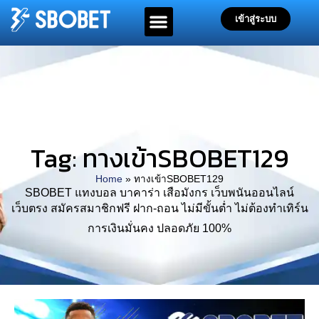
เข้าสู่ระบบ
Tag: ทางเข้าSBOBET129
Home
»
ทางเข้าSBOBET129
SBOBET แทงบอล บาคาร่า เสือมังกร เว็บพนันออนไลน์
เว็บตรง สมัครสมาชิกฟรี ฝาก-ถอน ไม่มีขั้นต่ำ ไม่ต้องทำเทิร์น
การเงินมั่นคง ปลอดภัย 100%