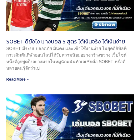
SOBET ดียังไง แทงบอล 5 สูตร ได้เงินจริง ได้เงินง่าย
SOBET มีระบบปลอดภัย มั่นคง และเข้าใช้งานง่าย ในยุคดิจิทัลที่
การเดิมพันกีฬาออนไลน์ได้รับความนิยมอย่างกว้างขวาง เว็บไซต์
หนึ่งที่ถูกพูดถึงอย่างมากในหมู่นักพนันทั่วเอเชียคือ SOBET หรือที่
หลายคนรู้จักว่าเป
Read More »