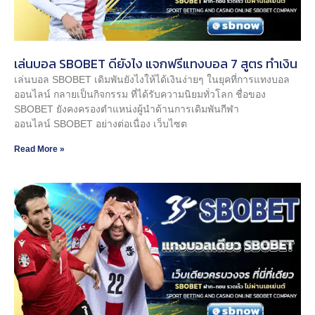
เล่นบอล SBOBET ดียังไง แจกฟรีแทงบอล 7 สูตร ทำเงิน
เล่นบอล SBOBET เดิมพันยังไงให้ได้เงินง่ายๆ ในยุคที่การแทงบอล
ออนไลน์ กลายเป็นกิจกรรม ที่ได้รับความนิยมทั่วโลก ชื่อของ
SBOBET ยังคงครองตำแหน่งผู้นำด้านการเดิมพันกีฬา
ออนไลน์ SBOBET อย่างต่อเนื่อง เว็บไซต
Read More »