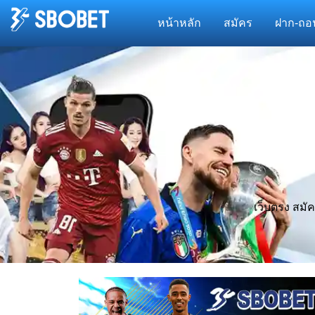
หน้าหลัก
สมัคร
ฝาก-ถอ
เว็บตรง สมัค