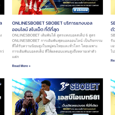
ล
ONLINESBOBET SBOBET บริการแทงบอล
SB
ออนไลน์ สโบเบ็ต ที่ดีที่สุด
ต
าง
ONLINESBOBET เดิมพันได้ สูตรแทงบอลสเต็ป 6 สูตร
SB
ONLINESBOBET การเดิมพันฟุตบอลออนไลน์ เป็นกิจกรรม
รั
ที่ได้รับความนิยมสูงในหมู่คนไทยและทั่วโลก โดยเฉพาะ
เฉ
กว่
การเดิมพันบอลสเต็ป ที่ให้ผลตอบแทนสูงถึงหลายเท่าตัว
ไป
แต่ก
Re
Read More »