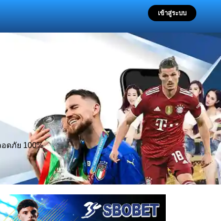
เข้าสู่ระบบ
 ปลอดภัย 100%