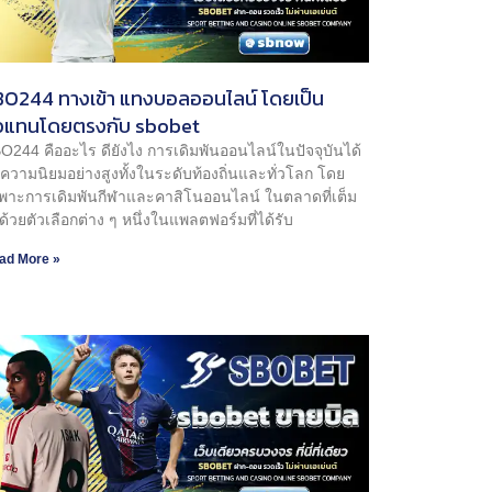
O244 ทางเข้า แทงบอลออนไลน์ โดยเป็น
ัวแทนโดยตรงกับ sbobet
O244 คืออะไร ดียังไง การเดิมพันออนไลน์ในปัจจุบันได้
บความนิยมอย่างสูงทั้งในระดับท้องถิ่นและทั่วโลก โดย
พาะการเดิมพันกีฬาและคาสิโนออนไลน์ ในตลาดที่เต็ม
ด้วยตัวเลือกต่าง ๆ หนึ่งในแพลตฟอร์มที่ได้รับ
ad More »