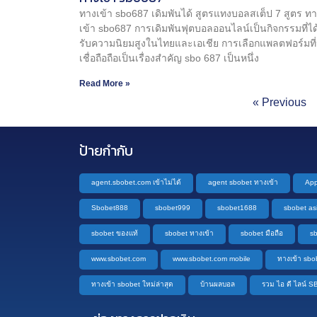
ทางเข้า sbo687 เดิมพันได้ สูตรแทงบอลสเต็ป 7 สูตร ท
เข้า sbo687 การเดิมพันฟุตบอลออนไลน์เป็นกิจกรรมที่ได
รับความนิยมสูงในไทยและเอเชีย การเลือกแพลตฟอร์มที่
เชื่อถือถือเป็นเรื่องสำคัญ sbo 687 เป็นหนึ่ง
Read More »
« Previous
ป้ายกำกับ
agent.sbobet.com เข้าไม่ได้
agent sbobet ทางเข้า
App
Sbobet888
sbobet999
sbobet1688
sbobet as
sbobet ของแท้
sbobet ทางเข้า
sbobet มือถือ
sb
www.sbobet.com
www.sbobet.com mobile
ทางเข้า sbo
ทางเข้า sbobet ใหม่ล่าสุด
บ้านผลบอล
รวม ไอ ดี ไลน์ 