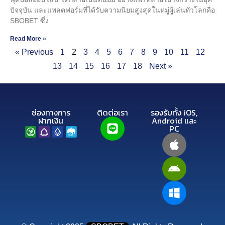
ปัจจุบัน และแพลตฟอร์มที่ได้รับความนิยมสูงสุดในหมู่ผู้เล่นทั่วโลกคือ
SBOBET ซึ่ง
Read More »
« Previous
1
2
3
4
5
6
7
8
9
10
11
12
13
14
15
16
17
18
Next »
ช่องทางการ
ติดต่อเรา
รองรับทั้ง iOS,
ฝากเงิน
Android และ
PC