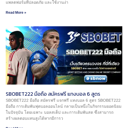
แพลตฟอร์มที่ปลอดภัย และใช้งานง่า
Read More »
SBOBET222 มือถือ สมัครฟรี แทงบอล 6 สูตร
SBOBET222 มือถือ สมัครฟรี แจกฟรี แทงบอล 6 สูตร SBOBET222
มือถือ การเดิมพันฟุตบอลออนไลน์ กลายเป็นหนึ่งในกิจกรรมยอดนิยม
ในปัจจุบัน โดยเฉพาะ บอลสเต็ป และการเดิมพันสด ซึ่งสามารถ
สร้างผลตอบแทนสูงได้หากมีการว