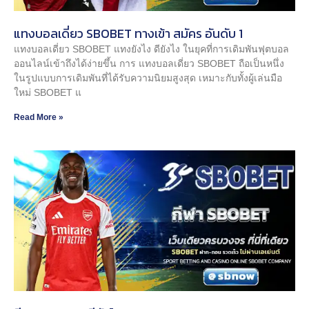
แทงบอลเดี่ยว SBOBET ทางเข้า สมัคร อันดับ 1
แทงบอลเดี่ยว SBOBET แทงยังไง ดียังไง ในยุคที่การเดิมพันฟุตบอล
ออนไลน์เข้าถึงได้ง่ายขึ้น การ แทงบอลเดี่ยว SBOBET ถือเป็นหนึ่ง
ในรูปแบบการเดิมพันที่ได้รับความนิยมสูงสุด เหมาะกับทั้งผู้เล่นมือ
ใหม่ SBOBET แ
Read More »