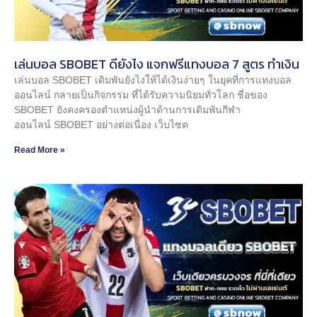
เล่นบอล SBOBET ดียังไง แจกฟรีแทงบอล 7 สูตร ทำเงิน
เล่นบอล SBOBET เดิมพันยังไงให้ได้เงินง่ายๆ ในยุคที่การแทงบอล
ออนไลน์ กลายเป็นกิจกรรม ที่ได้รับความนิยมทั่วโลก ชื่อของ
SBOBET ยังคงครองตำแหน่งผู้นำด้านการเดิมพันกีฬา
ออนไลน์ SBOBET อย่างต่อเนื่อง เว็บไซต
Read More »