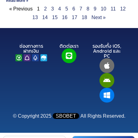
Read More »
« Previous
1
2
3
4
5
6
7
8
9
10
11
12
13
14
15
16
17
18
Next »
ช่องทางการ
ติดต่อเรา
รองรับทั้ง iOS,
ฝากเงิน
Android และ
PC
© Copyright 2025
SBOBET
All Rights Reserved.