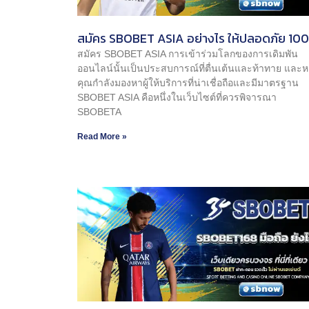
สมัคร SBOBET ASIA อย่างไร ให้ปลอดภัย 10
สมัคร SBOBET ASIA การเข้าร่วมโลกของการเดิมพัน
ออนไลน์นั้นเป็นประสบการณ์ที่ตื่นเต้นและท้าทาย และ
คุณกำลังมองหาผู้ให้บริการที่น่าเชื่อถือและมีมาตรฐาน
SBOBET ASIA คือหนึ่งในเว็บไซต์ที่ควรพิจารณา
SBOBETA
Read More »