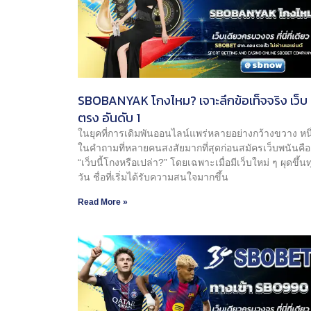
SBOBANYAK โกงไหม? เจาะลึกข้อเท็จจริง เว็บ
ตรง อันดับ 1
ในยุคที่การเดิมพันออนไลน์แพร่หลายอย่างกว้างขวาง หนึ
ในคำถามที่หลายคนสงสัยมากที่สุดก่อนสมัครเว็บพนันคือ
“เว็บนี้โกงหรือเปล่า?” โดยเฉพาะเมื่อมีเว็บใหม่ ๆ ผุดขึ้นท
วัน ชื่อที่เริ่มได้รับความสนใจมากขึ้น
Read More »