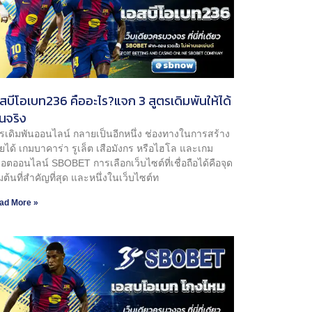
สบีโอเบท236 คืออะไร?แจก 3 สูตรเดิมพันให้ได้
ินจริง
รเดิมพันออนไลน์ กลายเป็นอีกหนึ่ง ช่องทางในการสร้าง
ยได้ เกมบาคาร่า รูเล็ต เสือมังกร หรือไฮโล และเกม
็อตออนไลน์ SBOBET การเลือกเว็บไซต์ที่เชื่อถือได้คือจุด
ิ่มต้นที่สำคัญที่สุด และหนึ่งในเว็บไซต์ท
ad More »