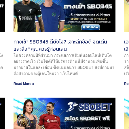
ทางเข้า SBO345 ดียังไง? เจาะลึกข้อดี จุดเด่น
เอ
และสิ่งที่คุณควรรู้ก่อนเล่น
เง
่ง
ในช่วงหลายปีที่ผ่านมา กระแสการเดิมพันออนไลน์เติบโต
กา
อย่างรวดเร็ว เว็บไซต์ที่ให้บริการด้านนี้มีจำนวนเพิ่มขึ้น
รา
ุก
มากมายในแต่ละเดือน ซึ่งแน่นอนว่า SBOBET สิ่งที่ตามมา
สล
คือคำถามของผู้เล่นใหม่ว่า “เว็บไหนดี
เร
Read More »
Re