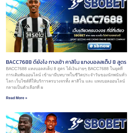
BACC7688 ดียังไง ทางเข้า คาสิโน แทงบอลสเต็ป 8 สูตร
BACC7688 แทงบอลสเต็ป 8 สูตร ได้เงินง่ายๆ BACC7688 ในยุคที่
การเดิมพันออนไลน์ เข้ามามีบทบาทในชีวิตประจำวันของนักพนันทั่ว
โลก เว็บไซต์ที่ให้บริการครบวงจรทั้ง คาสิโน และ แทงบอลออนไลน์
กลายเป็นตัวเลือกที่ ผ
Read More »