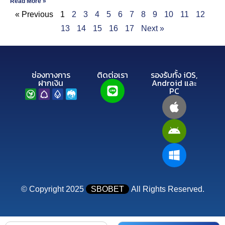
Read More »
« Previous
1
2
3
4
5
6
7
8
9
10
11
12
13
14
15
16
17
Next »
ช่องทางการ
ติดต่อเรา
รองรับทั้ง iOS,
ฝากเงิน
Android และ
PC
© Copyright 2025
SBOBET
All Rights Reserved.