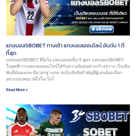
แทงบอลSBOBET ทางเข้า แทงบอลออนไลน์ อันดับ 1 ดี
ที่สุด
แทงบอลSBOBET ดียังไง แทงบอลสเต็ป 9 สูตร แทงบอลSBOBET
ในยุคที่การแทงบอลออนไลน์ได้รับความนิยมอย่างกว้างขวาง เว็บเดิม
พันที่มั่นคงและมีมาตรฐานกลายเป็นปัจจัยสำคัญที่ผู้เล่นต้องเลือก
อย่างรอบคอบ หนึ่งในเว็บไ
Read More »