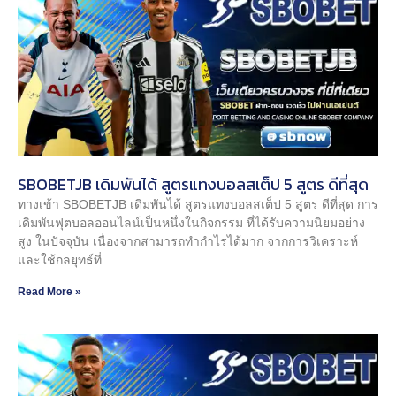
SBOBETJB เดิมพันได้ สูตรแทงบอลสเต็ป 5 สูตร ดีที่สุด
ทางเข้า SBOBETJB เดิมพันได้ สูตรแทงบอลสเต็ป 5 สูตร ดีที่สุด การ
เดิมพันฟุตบอลออนไลน์เป็นหนึ่งในกิจกรรม ที่ได้รับความนิยมอย่าง
สูง ในปัจจุบัน เนื่องจากสามารถทำกำไรได้มาก จากการวิเคราะห์
และใช้กลยุทธ์ที่
Read More »