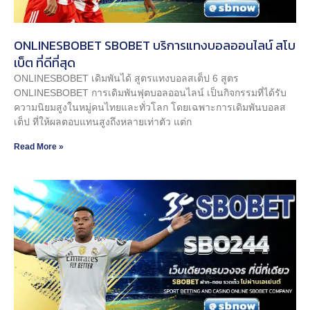
ONLINESBOBET SBOBET บริการแทงบอลออนไลน์ สโบ
เบ็ต ที่ดีที่สุด
ONLINESBOBET เดิมพันได้ สูตรแทงบอลสเต็ป 6 สูตร
ONLINESBOBET การเดิมพันฟุตบอลออนไลน์ เป็นกิจกรรมที่ได้รับ
ความนิยมสูงในหมู่คนไทยและทั่วโลก โดยเฉพาะการเดิมพันบอลส
เต็ป ที่ให้ผลตอบแทนสูงถึงหลายเท่าตัว แต่ก
Read More »