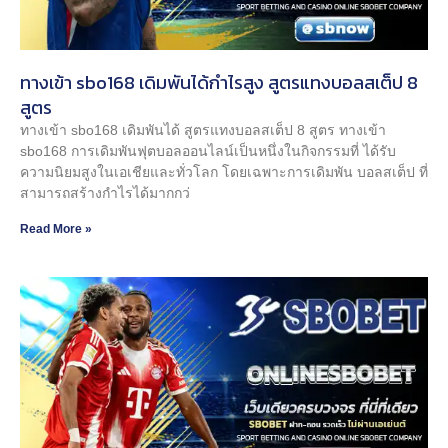
ทางเข้า sbo168 เดิมพันได้กำไรสูง สูตรแทงบอลสเต็ป 8
สูตร
ทางเข้า sbo168 เดิมพันได้ สูตรแทงบอลสเต็ป 8 สูตร ทางเข้า
sbo168 การเดิมพันฟุตบอลออนไลน์เป็นหนึ่งในกิจกรรมที่ ได้รับ
ความนิยมสูงในเอเชียและทั่วโลก โดยเฉพาะการเดิมพัน บอลสเต็ป ที่
สามารถสร้างกำไรได้มากกว่
Read More »