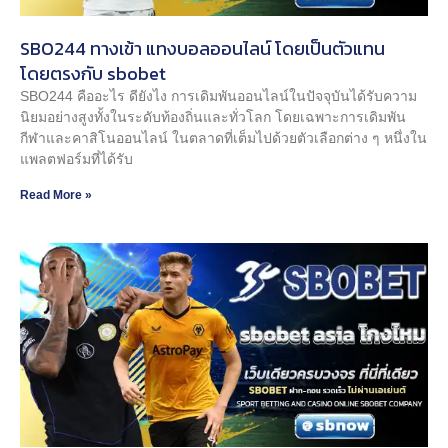
SBO244 ทางเข้า แทงบอลออนไลน์ โดยเป็นตัวแทน
โดยตรงกับ sbobet
SBO244 คืออะไร ดียังไง การเดิมพันออนไลน์ในปัจจุบันได้รับความ
นิยมอย่างสูงทั้งในระดับท้องถิ่นและทั่วโลก โดยเฉพาะการเดิมพัน
กีฬาและคาสิโนออนไลน์ ในตลาดที่เต็มไปด้วยตัวเลือกต่าง ๆ หนึ่งใน
แพลตฟอร์มที่ได้รับ
Read More »