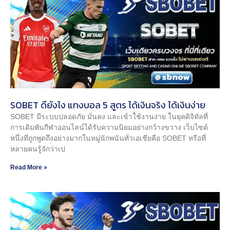
SOBET ดียังไง แทงบอล 5 สูตร ได้เงินจริง ได้เงินง่าย
SOBET มีระบบปลอดภัย มั่นคง และเข้าใช้งานง่าย ในยุคดิจิทัลที่
การเดิมพันกีฬาออนไลน์ได้รับความนิยมอย่างกว้างขวาง เว็บไซต์
หนึ่งที่ถูกพูดถึงอย่างมากในหมู่นักพนันทั่วเอเชียคือ SOBET หรือที่
หลายคนรู้จักว่าเป
Read More »