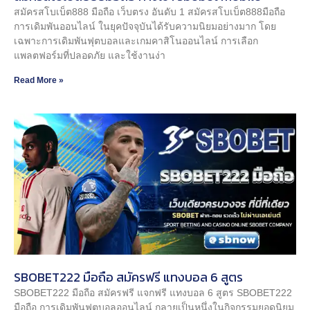
สมัครสโบเบ็ต888 มือถือ เว็บตรง อันดับ 1 สมัครสโบเบ็ต888มือถือ
การเดิมพันออนไลน์ ในยุคปัจจุบันได้รับความนิยมอย่างมาก โดย
เฉพาะการเดิมพันฟุตบอลและเกมคาสิโนออนไลน์ การเลือก
แพลตฟอร์มที่ปลอดภัย และใช้งานง่า
Read More »
SBOBET222 มือถือ สมัครฟรี แทงบอล 6 สูตร
SBOBET222 มือถือ สมัครฟรี แจกฟรี แทงบอล 6 สูตร SBOBET222
มือถือ การเดิมพันฟุตบอลออนไลน์ กลายเป็นหนึ่งในกิจกรรมยอดนิยม