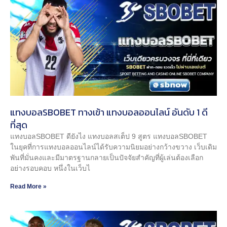
แทงบอลSBOBET ทางเข้า แทงบอลออนไลน์ อันดับ 1 ดี
ที่สุด
แทงบอลSBOBET ดียังไง แทงบอลสเต็ป 9 สูตร แทงบอลSBOBET
ในยุคที่การแทงบอลออนไลน์ได้รับความนิยมอย่างกว้างขวาง เว็บเดิม
พันที่มั่นคงและมีมาตรฐานกลายเป็นปัจจัยสำคัญที่ผู้เล่นต้องเลือก
อย่างรอบคอบ หนึ่งในเว็บไ
Read More »