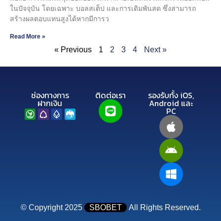
ในปัจจุบัน โดยเฉพาะ บอลสเต็ป และการเดิมพันสด ซึ่งสามารถ
สร้างผลตอบแทนสูงได้หากมีการว
Read More »
« Previous
1
2
3
4
Next »
ช่องทางการ
ติดต่อเรา
รองรับทั้ง iOS,
ฝากเงิน
Android และ
PC
© Copyright 2025
SBOBET
All Rights Reserved.