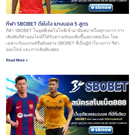
กีฬา SBOBET ดียังไง แทงบอล 5 สูตร
กีฬา SBOBET ในยุคที่เทคโนโลยีเข้ามามีบทบาทในทุกวงการ การ
เดิมพันกีฬาออนไลน์ก็ได้รับความนิยมเพิ่มขึ้นอย่างต่อเนื่อง โดย
เฉพาะกับแบรนด์ชื่อดังอย่าง SBOBET ที่เป็นผู้นำในวงการ กีฬา
ออนไลน์ และการเดิมพันฟุตบ
Read More »